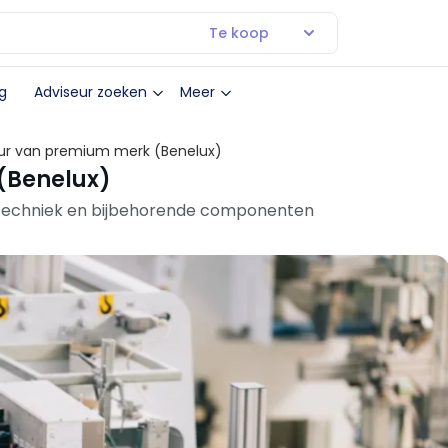
Te koop
g
Adviseur zoeken
Meer
eur van premium merk (Benelux)
(Benelux)
jftechniek en bijbehorende componenten