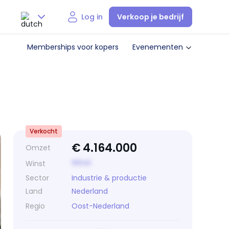
Verkoop je bedrijf
Log in
Nederlands
Memberships voor kopers
Evenementen
English
Verkocht
€
4.164.000
Omzet
Winst
Winst
Sector
Industrie & productie
Land
Nederland
Regio
Oost-Nederland