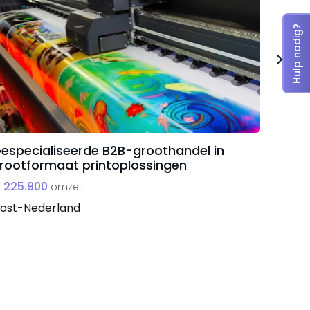
Hulp nodig?
especialiseerde B2B-groothandel in
Produ
rootformaat printoplossingen
speel
 225.900
€ 1.40
omzet
ost-Nederland
Locati