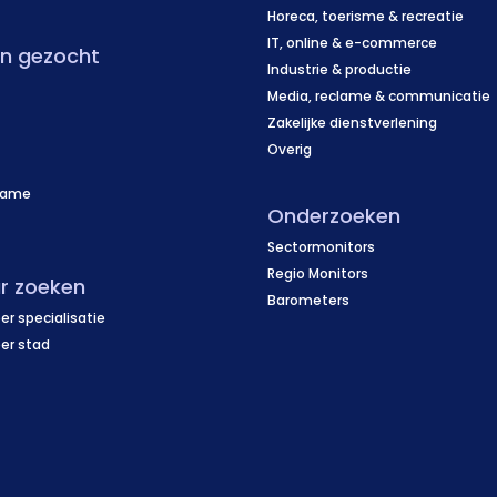
Horeca, toerisme & recreatie
IT, online & e-commerce
en gezocht
Industrie & productie
Media, reclame & communicatie
Zakelijke dienstverlening
Overig
name
Onderzoeken
f
Sectormonitors
Regio Monitors
r zoeken
Barometers
er specialisatie
per stad