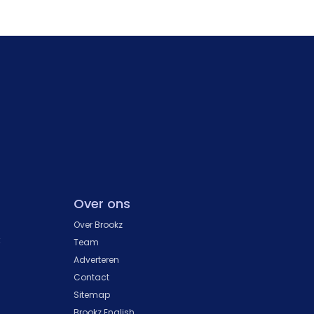
Over ons
Over Brookz
k
Team
Adverteren
Contact
Sitemap
Brookz English