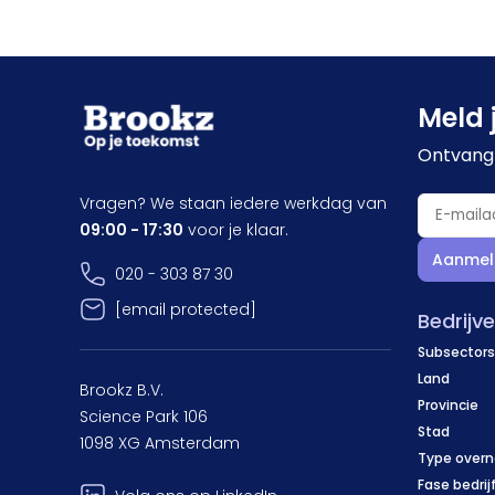
Meld 
Ontvang 
Vragen? We staan iedere werkdag van
09:00 - 17:30
voor je klaar.
Aanmel
020 - 303 87 30
[email protected]
Bedrijv
Subsectors
Land
Brookz B.V.
Provincie
Science Park 106
Stad
1098 XG Amsterdam
Type over
Fase bedrij