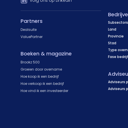
Volg ons op LinkedIn
Bedrijv
Partners
Subsectors
Land
Dealsuite
Provincie
ValuePartner
Stad
Type over
Boeken & magazine
Fase bedrij
Brookz 500
Groeien door overname
Adviseu
Hoe koop ik een bedrijf
Adviseurs p
Hoe verkoop ik een bedrijf
Adviseurs 
Hoe vind ik een investeerder