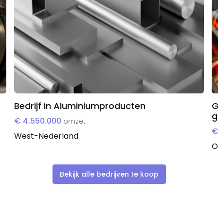
Bedrijf in Aluminiumproducten
G
g
€ 4.550.000
omzet
€
West-Nederland
O
Bekijk alle bedrijven te koop