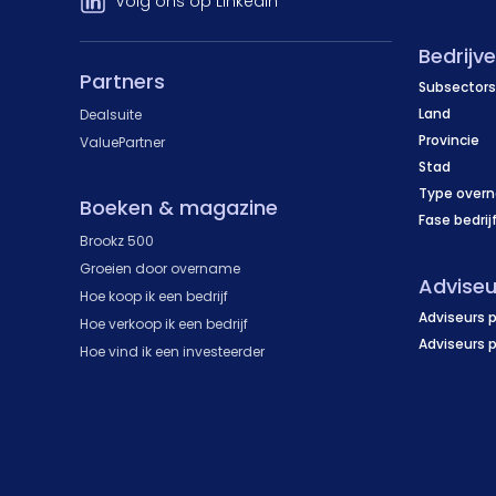
Volg ons op LinkedIn
Bedrijv
Partners
Subsectors
Land
Dealsuite
Provincie
ValuePartner
Stad
Type over
Boeken & magazine
Fase bedrij
Brookz 500
Groeien door overname
Adviseu
Hoe koop ik een bedrijf
Adviseurs p
Hoe verkoop ik een bedrijf
Adviseurs 
Hoe vind ik een investeerder