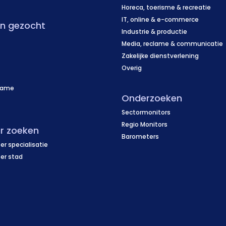
Horeca, toerisme & recreatie
IT, online & e-commerce
en gezocht
Industrie & productie
Media, reclame & communicatie
Zakelijke dienstverlening
Overig
name
Onderzoeken
f
Sectormonitors
Regio Monitors
r zoeken
Barometers
er specialisatie
per stad