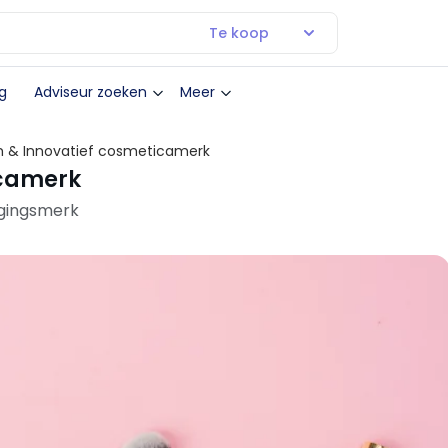
Te koop
g
Adviseur zoeken
Meer
& Innovatief cosmetica­merk
ca­merk
rgingsmerk