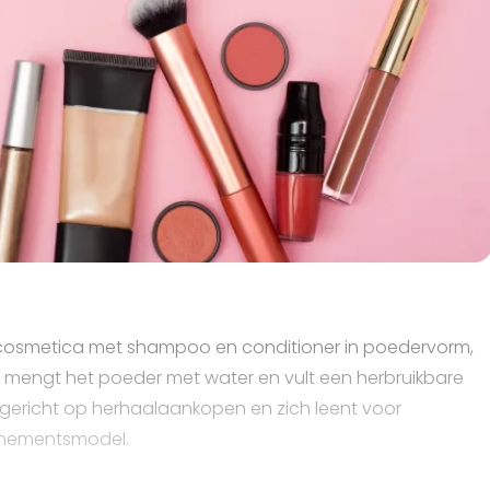
cosmetica met shampoo en conditioner in poedervorm,
 mengt het poeder met water en vult een herbruikbare
ngericht op herhaalaankopen en zich leent voor
nnementsmodel.