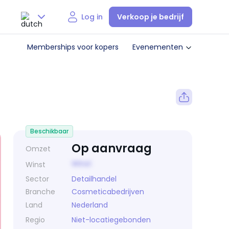
Verkoop je bedrijf
Log in
Nederlands
Memberships voor kopers
Evenementen
English
Beschikbaar
Op aanvraag
Omzet
Winst
Winst
Sector
Detailhandel
Branche
Cosmeticabedrijven
Land
Nederland
Regio
Niet-locatiegebonden