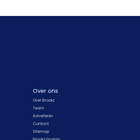
Over ons
Over Brookz
k
Team
Adverteren
Contact
Sitemap
Brookz English