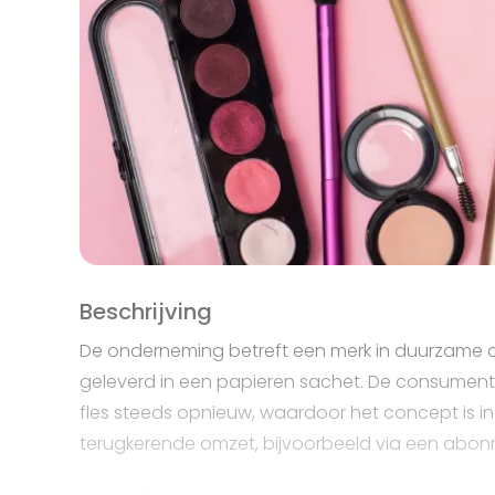
Beschrijving
De onderneming betreft een merk in duurzame 
geleverd in een papieren sachet. De consument
fles steeds opnieuw, waardoor het concept is i
terugkerende omzet, bijvoorbeeld via een abo