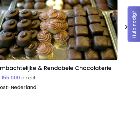
Hulp nodig?
mbachtelijke & Rendabele Chocolaterie
Websh
woona
 155.000
omzet
€ 1.02
ost-Nederland
Niet-l