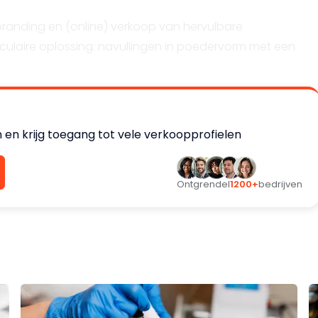
 branding en (online) verkoop van hervulbare
rculaire oplossing: navullingen in poedervorm met een
sitionering: 98% natuurlijke ingrediënten, volledig vegan,
 en krijg toegang tot vele verkoopprofielen
hampooformule is getest en goedgekeurd; alleen de EU-
oner bevindt zich in de laatste testfase. De verpakking i
laag, met een Nederlandse leverancier die gereedstaat
Ontgrendel
1200+
bedrijven
rzame cosmetica, zowel B2C via eigen kanalen als B2B vi
oep bestaat uit vrouwen van circa 25–45 jaar die bewust
ame haarverzorging en bereid zijn meer te betalen voor