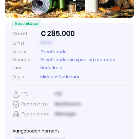
Beschikbaar
€
285.000
Omzet
Winst
Winst
Sector
Groothandel
Branche
Groothandels in sport en recreatie
Land
Nederland
Regio
Midden-Nederland
FTE
FTE
Rechtsvorm
Rechtsvorm
Type klanten
Klanttype
Aangeboden namens