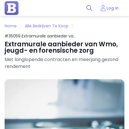
Log in
Home
Alle Bedrijven Te Koop
#35059 Extramurale aanbieder van
Wmo, jeugd- en forensische zorg
Extramurale aanbieder van Wmo,
jeugd- en forensische zorg
Met langlopende contracten en meerjarig gezond
rendement