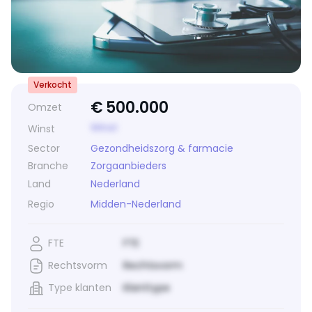
Verkocht
€
500.000
Omzet
Winst
Winst
Sector
Gezondheidszorg & farmacie
Branche
Zorgaanbieders
Land
Nederland
Regio
Midden-Nederland
FTE
FTE
Rechtsvorm
Rechtsvorm
Type klanten
Klanttype