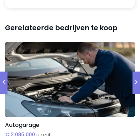
De organisatie onderscheidt zich door:
Een sterke reputatie op het gebied van kwaliteit,
Gerelateerde bedrijven te koop
flexibiliteit, levertijd en prijs;
Een stabiel, kundig en zelfstandig opererend
team;
Een efficiënte, platte organisatiestructuur;
Jarenlange relaties met een brede groep klanten
die sterk gepositioneerd zijn in hun markten.
Organisatie en huisvesting
Het bedrijf is centraal gevestigd in Nederland en
huurt een bedrijfshal inclusief kantoor. De organisatie
bestaat uit de DGA en 4 medewerkers, wat bijdraagt
Autogarage
aan een efficiënte en flexibele bedrijfsvoering.
€ 2.085.000
omzet