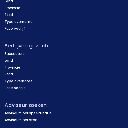
Land
activiteiten wil uitbreiden of integreren met
Provincie
bestaande verspanende activiteiten.
Stad
Type overname
Fase bedrijf
Bedrijven gezocht
Subsectors
Land
Provincie
Stad
Type overname
Fase bedrijf
Adviseur zoeken
Adviseurs per specialisatie
Adviseurs per stad