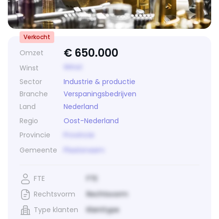
Verkocht
€
650.000
Omzet
Winst
Winst
Sector
Industrie & productie
Branche
Verspaningsbedrijven
Land
Nederland
Regio
Oost-Nederland
Provincie
Provincie
Gemeente
Plaatsnaam
FTE
FTE
Rechtsvorm
Rechtsvorm
Type klanten
Klanttype