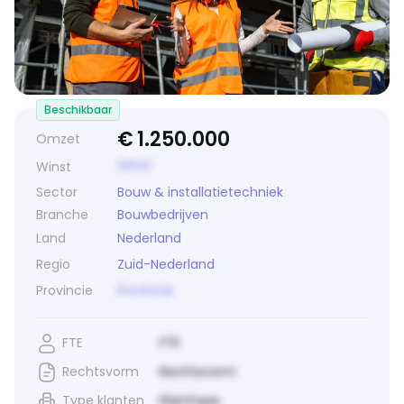
Beschikbaar
€
1.250.000
Omzet
Winst
Winst
Sector
Bouw & installatietechniek
Branche
Bouwbedrijven
Land
Nederland
Regio
Zuid-Nederland
Provincie
Provincie
FTE
FTE
Rechtsvorm
Rechtsvorm
Type klanten
Klanttype