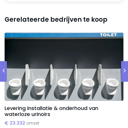
Omzet groeit structureel; orderportefeuille per
Gerelateerde bedrijven te koop
begin 2026 bedraagt ruim € 3,4 miljoen
Stabiele nettomarge van 9–10% met gezonde vrije
kasstroomgeneratie
Volledig schuldenvrij — geen bancaire of
aandeelhoudersleningen
Solvabiliteit van circa 80%
Beperkte investeringsbehoefte; lage CAPEX
Kansen voor een nieuwe eigenaar
Levering installatie & onderhoud van
waterloze urinoirs
€ 23.332
omzet