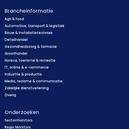
financiële mogelijkheden en affiniteit met de sector.
Brancheinformatie
Overige informatie
Agri & food
Het is wenselijk om het pand in zijn geheel te
Automotive, transport & logistiek
Bouw & Installatietechniek
verkopen; alternatieve constructies (gedeeltelijke
Detailhandel
koop van het bedrijfsgedeelte of huur) zijn
Gezondheidszorg & farmacie
bespreekbaar.
Groothandel
Horeca, toerisme & recreatie
IT, online & e-commerce
Industrie & productie
Media, reclame & communicatie
Zakelijke dienstverlening
Overig
Onderzoeken
Sectormonitors
Regio Monitors