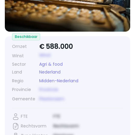
Beschikbaar
€
588.000
Omzet
Winst
Winst
Sector
Agri & food
Land
Nederland
Regio
Midden-Nederland
Provincie
Provincie
Gemeente
Plaatsnaam
FTE
FTE
Rechtsvorm
Rechtsvorm