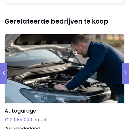
Er worden ook maatwerkproducten geleverd, zoals
taarten en gebak met een logo of foto.
Gerelateerde bedrijven te koop
Markt en klantgroepen
De afzet is voornamelijk regionaal, met klanten in en
rondom Utrecht die vers banket en brood kopen via
de winkel (met name particuliere consumenten).
Maatwerk (bijv. themataarten) is aanvullend
aantrekkelijk voor klanten met speciale
gelegenheden.
Sterke punten
De organisatie heeft een goede naamsbekendheid
in de regio Utrecht, een ruim assortiment en een
Autogarage
bestaande bezetting met meerdere medewerkers.
€ 2.085.000
omzet
Zuid-Nederland