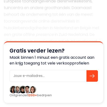
Europese toonaangevende dierenwinkelketens,
tuincentra en andere groothandels. Daarnaast
behoort de onderneming tot één van de meest
toonaangevende online dierenwinkels in
huisdierbenodigdheden in Nederland en België met
een grote offline
presence
in Zuid-Nederland. De
onderneming is zowel nationaal als internationaal
actief en bedient hierbij zowel het B2B als het B2C
Gratis verder lezen?
segment.
Maak binnen 1 minuut een gratis account aan
en krijg toegang tot vele verkoopprofielen
Bijzonderheden
Middels het opgebouwde en betrouwbare netwerk,
de jarenlange relaties met internationale
producenten en leveranciers en klanten, de offline en
online afzetkanalen, een substantieel aantal
Ontgrendel
1200+
bedrijven
wederkerige klanten, een gezonde omzetspreiding