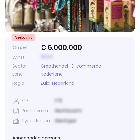
Verkocht
€
6.000.000
Omzet
Winst
Winst
Sector
Groothandel
·
E-commerce
Land
Nederland
Regio
Zuid-Nederland
FTE
FTE
Rechtsvorm
Rechtsvorm
Type klanten
Klanttype
Aangeboden namens