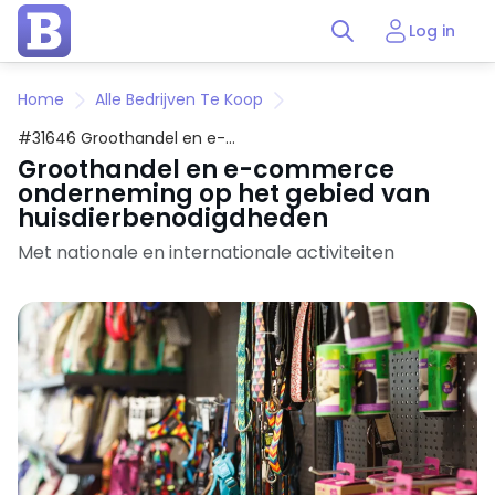
Log in
Home
Alle Bedrijven Te Koop
#31646 Groothandel en e-
commerce onderneming op het
Groothandel en e-commerce
gebied van huisdierbenodigdheden
onderneming op het gebied van
huisdierbenodigdheden
Met nationale en internationale activiteiten