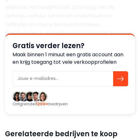
segment. Het bedrijf houdt zich bezig met de
verkoop, verhuur, service en onderhoud van
heftrucks en interne transportmiddelen.
Onderneming is gecertificeerde keurbedrijf. Monteurs
zijn vakkundig en breed toegerust, professionele
Gratis verder lezen?
werkplaats en magazijn vullen de dienstverlening
Maak binnen 1 minuut een gratis account aan
aan.
en krijg toegang tot vele verkoopprofielen
Markten & klantengroepen
Onderneming richt zich op zakelijke klanten B2B.
Klanten werken met heftrucks en intern transport.
Onderneming is oorspronkelijk gestart als
Ontgrendel
1200+
bedrijven
landbouwmechanisatie. In die sector geniet
onderneming nog een sterke reputatie en loyale
klantengroep.
Gerelateerde bedrijven te koop