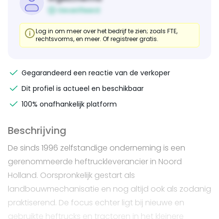
Geverifieerd
Log in om meer over het bedrijf te zien; zoals FTE,
rechtsvorms, en meer. Of registreer gratis.
Gegarandeerd een reactie van de verkoper
Dit profiel is actueel en beschikbaar
100% onafhankelijk platform
Beschrijving
De sinds 1996 zelfstandige onderneming is een
gerenommeerde heftruckleverancier in Noord
Holland. Oorspronkelijk gestart als
landbouwmechanisatie en nog altijd ook als zodanig
praktiserend. De focus echter ligt bij nieuwe en
gebruikte heftrucks en tractoren in het kleinere