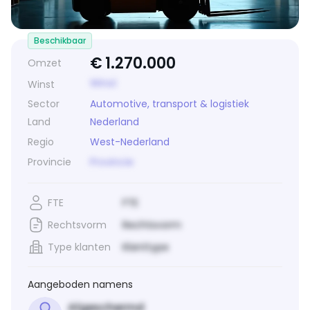
Beschikbaar
€
1.270.000
Omzet
Winst
Winst
Sector
Automotive, transport & logistiek
Land
Nederland
Regio
West-Nederland
Provincie
Provincie
FTE
FTE
Rechtsvorm
Rechtsvorm
Type klanten
Klanttype
Aangeboden namens
Afgeschermd