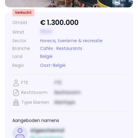
Verkocht
€
1.300.000
Omzet
Winst
Winst
Sector
Horeca, toerisme & recreatie
Branche
Cafés
·
Restaurants
Land
België
Regio
Oost-België
FTE
FTE
Rechtsvorm
Rechtsvorm
Type klanten
Klanttype
Aangeboden namens
Afgeschermd