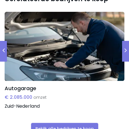
lockdown n.a.v. de coronapandemie. Dit was
door een kwalitatief take-away aanbod. Na de
heropening van de horeca werd opnieuw groei
opgetekend.
Reden van verkoop
De eigenaars/uitbaters wensen de zaak over te laten
om te kiezen voor een kleinschaliger project dat
beter te combineren is met het gezinsleven.
Autogarage
€ 2.085.000
omzet
Zuid-Nederland
Bekijk alle bedrijven te koop