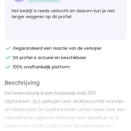
Geverifieerd
Het bedrijf is reeds verkocht en daarom kun je niet
langer reageren op dit profiel.
Gegarandeerd een reactie van de verkoper
Dit profiel is actueel en beschikbaar
100% onafhankelijk platform
Beschrijving
De horecazaak is een brasserie met 300
zitplaatsen. Zij is gelegen aan drukbezochte wandel-
en fietsroutes. De zaak beschikt onder meer over een
verwarmd en gewoon terras en een speeltuin. Er is
tevens een apart zaaltje voor familiefeesten en