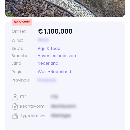
Verkocht
€
1.100.000
Omzet
Winst
Winst
Sector
Agri & food
Branche
Hoveniersbedrijven
Land
Nederland
Regio
West-Nederland
Provincie
Provincie
FTE
FTE
Rechtsvorm
Rechtsvorm
Type klanten
Klanttype