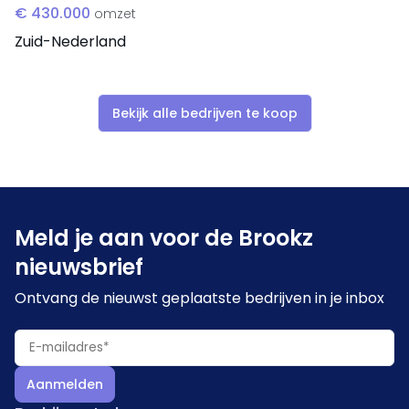
onderhoudsporterfeuille. Ook voor een MBI-
€ 430.000
omzet
kandidaat met relevante ervaring en beschikbare
Zuid-Nederland
financiële middelen biedt het bedrijf goede
toekomstmogelijkheden.
Bekijk alle bedrijven te koop
Meld je aan voor de Brookz
nieuwsbrief
Ontvang de nieuwst geplaatste bedrijven in je inbox
Aanmelden