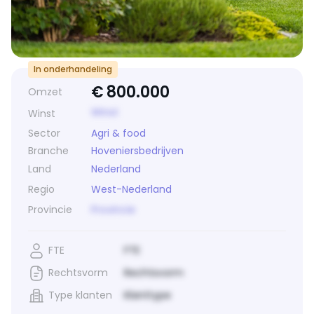
In onderhandeling
€
800.000
Omzet
Winst
Winst
Sector
Agri & food
Branche
Hoveniersbedrijven
Land
Nederland
Regio
West-Nederland
Provincie
Provincie
FTE
FTE
Rechtsvorm
Rechtsvorm
Type klanten
Klanttype