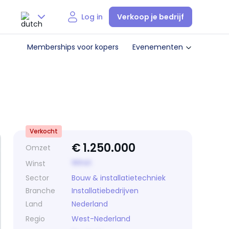
Verkoop je bedrijf
Log in
Nederlands
Memberships voor kopers
Evenementen
English
Verkocht
€
1.250.000
Omzet
Winst
Winst
Sector
Bouw & installatietechniek
Branche
Installatiebedrijven
Land
Nederland
Regio
West-Nederland