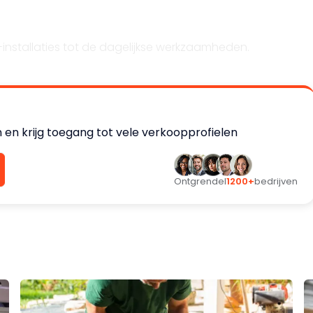
nstallaties tot de dagelijkse werkzaamheden.
o Zuid-Holland Zuid. De representatieve bedrijfslocatie
erkplaats en magazijn. De huur of koop van bedrijfslocatie
 en krijg toegang tot vele verkoopprofielen
Ontgrendel
1200+
bedrijven
s en heeft een uitstekende regionale bekendheid. In de
ein is vrijwel uitsluitend in de regio Zuid Holland.