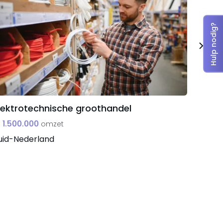
Hulp nodig?
lektrotechnische groothandel
Specia
 1.500.000
€ 821.
omzet
uid-Nederland
Niet-l