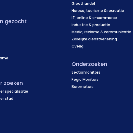
f
Groothandel
Horeca, toerisme & recreatie
IT, online & e-commerce
en gezocht
Industrie & productie
Media, reclame & communicatie
Zakelijke dienstverlening
Overig
name
Onderzoeken
f
Sectormonitors
Regio Monitors
r zoeken
Barometers
er specialisatie
per stad