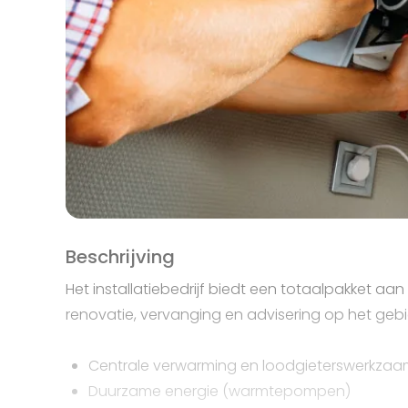
Beschrijving
Het installatiebedrijf biedt een totaalpakket aa
renovatie, vervanging en advisering op het geb
Centrale verwarming en loodgieterswerkza
Duurzame energie (warmtepompen)