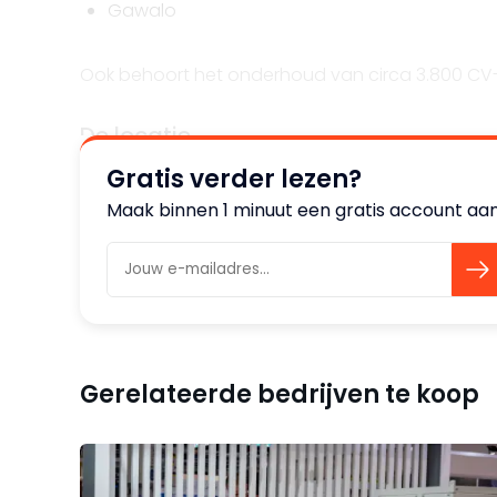
Gawalo
Ook behoort het onderhoud van circa 3.800 CV-i
De locatie
De bedrijfslocatie is centraal gelegen in de regi
Gratis verder lezen?
beschikt over diverse kantoorruimtes, kantine, w
Maak binnen 1 minuut een gratis account aan
is niet verplicht. Dit is een optie.
De organisatie
Het bedrijf kent een lange bestaansgeschiedeni
onderneming zijn 10 werknemers actief. Het werkterr
Gerelateerde bedrijven te koop