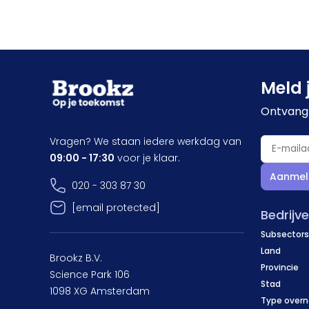
Meld 
Ontvang 
Vragen? We staan iedere werkdag van
09:00 - 17:30
voor je klaar.
Aanmel
020 - 303 87 30
[email protected]
Bedrijv
Subsectors
Land
Brookz B.V.
Provincie
Science Park 106
Stad
1098 XG Amsterdam
Type over