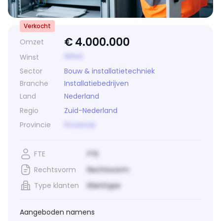
Verkocht
€
4.000.000
Omzet
Winst
Winst
Sector
Bouw & installatietechniek
Branche
Installatiebedrijven
Land
Nederland
Regio
Zuid-Nederland
Provincie
Provincie
FTE
FTE
Rechtsvorm
Rechtsvorm
Type klanten
Klanttype
Aangeboden namens