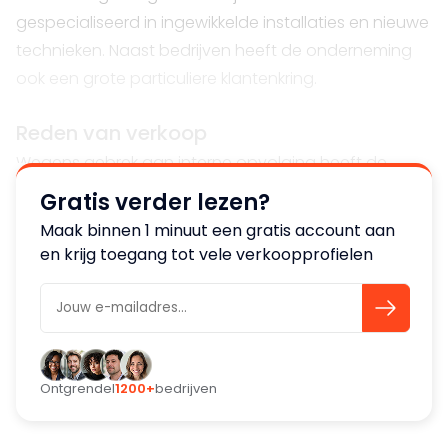
gespecialiseerd in ingewikkelde installaties en nieuwe
technieken. Naast bedrijven heeft de onderneming
ook een grote particuliere klantenkring.
Reden van verkoop
Wegens gebrek aan interne opvolging heeft de
directie besloten na ruim 35 jaren het bedrijf over te
Gratis verder lezen?
dragen aan een gedegen opvolger.
Maak binnen 1 minuut een gratis account aan
en krijg toegang tot vele verkoopprofielen
Ontgrendel
1200+
bedrijven