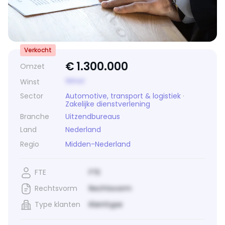
Verkocht
€
1.300.000
Omzet
Winst
Winst
Sector
Automotive, transport & logistiek
·
Zakelijke dienstverlening
Branche
Uitzendbureaus
Land
Nederland
Regio
Midden-Nederland
FTE
FTE
Rechtsvorm
Rechtsvorm
Type klanten
Klanttype