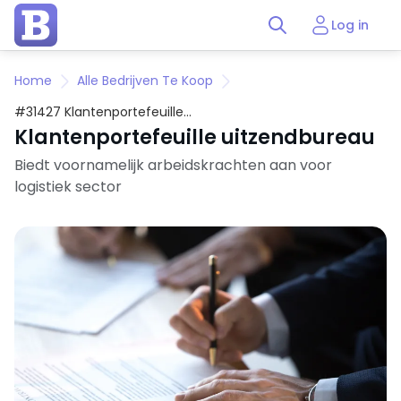
Log in
Home
Alle Bedrijven Te Koop
#31427 Klantenportefeuille
uitzendbureau
Klantenportefeuille uitzendbureau
Biedt voornamelijk arbeidskrachten aan voor
logistiek sector