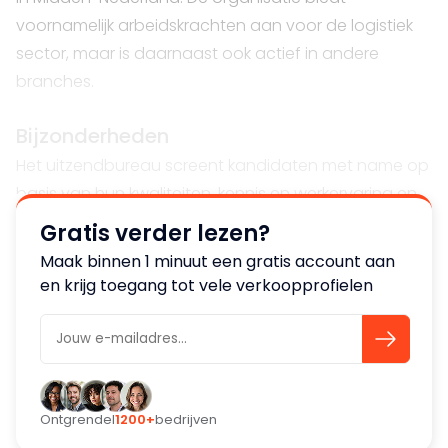
voornamelijk arbeidskrachten aan voor de logistiek
sector, maar is daarnaast ook actief in andere
branches.
Bijzonderheden
Het uitzendbureau screent kandidaten met name op
basis van hun kwaliteiten, kennis en werkervaring en
niet op hun afkomst, leeftijd en geslacht .
Gratis verder lezen?
Maak binnen 1 minuut een gratis account aan
Personeel
en krijg toegang tot vele verkoopprofielen
Klantenportefeuille van een uitzendbureau wordt ter
overname aangeboden, waarbij ook het reeds
gedetacheerde personeel meegenomen kunnen
worden. Deze hoeven dus niet geworven c.q.
opnieuw benaderd te gaan worden.
Ontgrendel
1200+
bedrijven