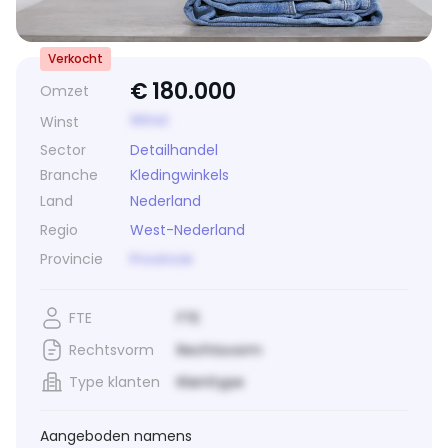
Verkocht
€
180.000
Omzet
Winst
Winst
Sector
Detailhandel
Branche
Kledingwinkels
Land
Nederland
Regio
West-Nederland
Provincie
Provincie
FTE
FTE
Rechtsvorm
Rechtsvorm
Type klanten
Klanttype
Aangeboden namens