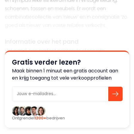
en sympathieke winkelformule in vintage kleding,
schoenen, tassen en meubels. Er wordt een
combinatiecollectie van ‘nieuw’ en in consignatie ‘zo
goed als nieuw’ van vaste relaties verkocht.
Informatie over het pand
Het pand, een perfect passende sfeervolle
ambiance, wordt gehuurd en bestaat uit twee
Gratis verder lezen?
winkelvloeren.
Maak binnen 1 minuut een gratis account aan
en krijg toegang tot vele verkoopprofielen
Ontgrendel
1200+
bedrijven