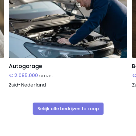
Autogarage
B
€ 2.085.000
€
omzet
Zuid-Nederland
Z
Bekijk alle bedrijven te koop