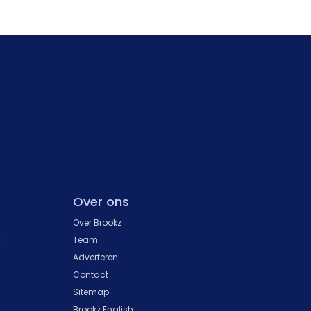
Over ons
Over Brookz
k
Team
Adverteren
Contact
Sitemap
Brookz English