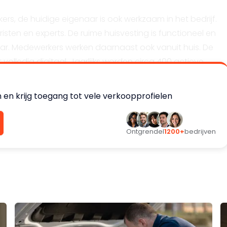
s, de huidige eigenaar is ook werkzaam in het bedrijf.
isten en experts. De ruime huisvesting is functioneel en
aar. Medewerkers werken daarnaast ook vanuit huis. De
lledig digitaal. Jaarlijks worden circa 400 actieve
wat blijkt uit zeer goede meetbare reviews.
 en krijg toegang tot vele verkoopprofielen
 binnen en buiten het huidige Nederlandse werkgebied. De
stekende winstgevendheid. Ter overname wordt 100% van
Ontgrendel
1200+
bedrijven
rijf, waar hij de afgelopen jaren aan heeft gebouwd,
 verder laat groeien. De huidige eigenaar nadert de
zorgvuldige bedrijfsoverdracht wat rustiger aan gaan