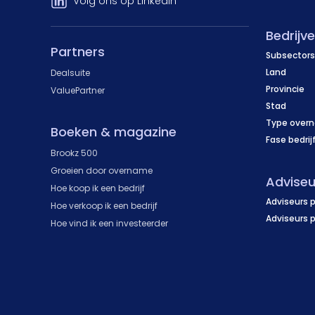
Volg ons op LinkedIn
Bedrijv
Partners
Subsectors
Land
Dealsuite
Provincie
ValuePartner
Stad
Type over
Boeken & magazine
Fase bedrij
Brookz 500
Groeien door overname
Adviseu
Hoe koop ik een bedrijf
Adviseurs p
Hoe verkoop ik een bedrijf
Adviseurs 
Hoe vind ik een investeerder