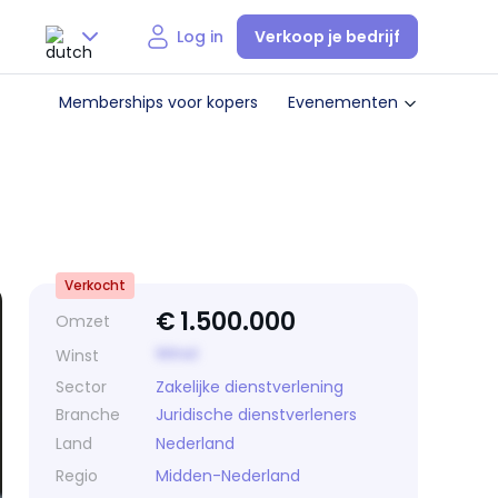
Verkoop je bedrijf
Log in
Nederlands
Memberships voor kopers
Evenementen
English
Verkocht
€
1.500.000
Omzet
Winst
Winst
Sector
Zakelijke dienstverlening
Branche
Juridische dienstverleners
Land
Nederland
Regio
Midden-Nederland