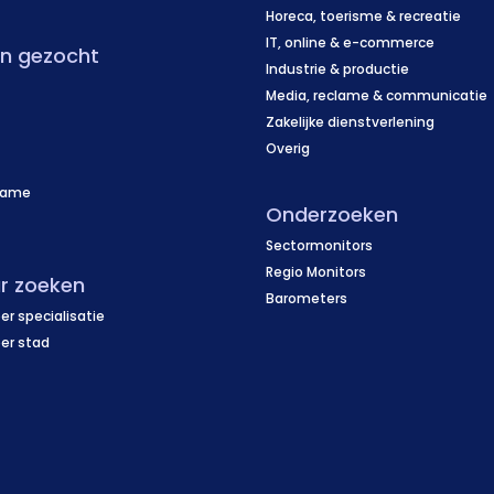
Horeca, toerisme & recreatie
IT, online & e-commerce
en gezocht
Industrie & productie
Media, reclame & communicatie
Zakelijke dienstverlening
Overig
name
Onderzoeken
f
Sectormonitors
Regio Monitors
r zoeken
Barometers
er specialisatie
per stad