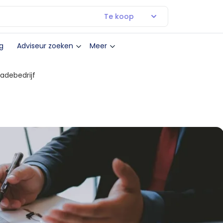
Te koop
g
Adviseur zoeken
Meer
adebedrijf