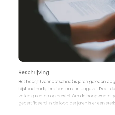
Beschrijving
Het bedrijf (vennootschap) is jaren geleden opg
bijstand nodig hebben na een ongeval. Door de 
volledig richten op herstel. Om de hoogwaardige
gecertificeerd. In de loop der jaren is er een s