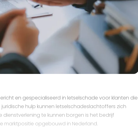
ericht en gespecialiseerd in letselschade voor klanten die
juridische hulp kunnen letselschadeslachtoffers zich
 dienstverlening te kunnen borgen is het bedrijf
terke marktpositie opgebouwd in Nederland.