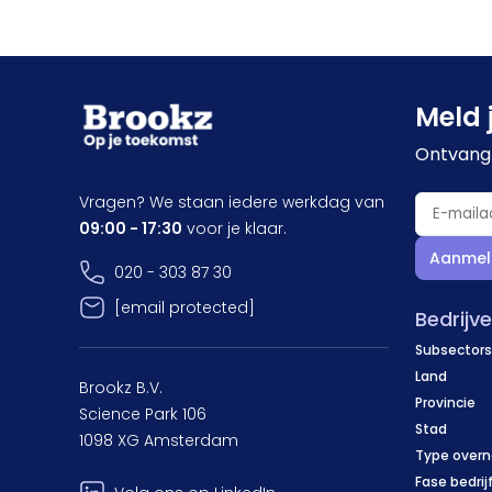
Meld 
Ontvang 
Vragen? We staan iedere werkdag van
09:00 - 17:30
voor je klaar.
Aanmel
020 - 303 87 30
[email protected]
Bedrijv
Subsectors
Land
Brookz B.V.
Provincie
Science Park 106
Stad
1098 XG Amsterdam
Type over
Fase bedrij