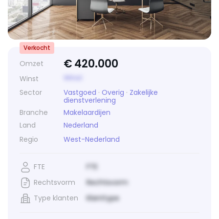
Verkocht
€
420.000
Omzet
Winst
Winst
Sector
Vastgoed
·
Overig
·
Zakelijke
dienstverlening
Branche
Makelaardijen
Land
Nederland
Regio
West-Nederland
FTE
FTE
Rechtsvorm
Rechtsvorm
Type klanten
Klanttype