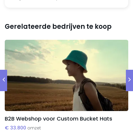
De activiteiten bestaan onder andere uit het
assembleren en reinigen van outdoor-producten,
welke plaatsvinden in een eigen productielocatie.
Gerelateerde bedrijven te koop
Daarnaast richt men zich op het vermarkten van
outdoor-producten en outdoor-accessoires.
Rechtsvorm
Besloten vennootschap.
B2B Webshop voor Custom Bucket Hats
€ 33.800
omzet