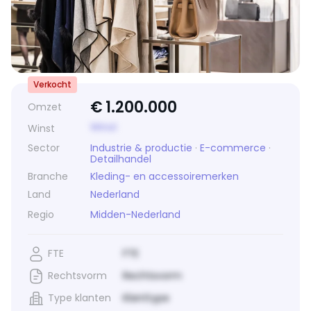
Verkocht
€
1.200.000
Omzet
Winst
Winst
Sector
Industrie & productie
·
E-commerce
·
Detailhandel
Branche
Kleding- en accessoiremerken
Land
Nederland
Regio
Midden-Nederland
FTE
FTE
Rechtsvorm
Rechtsvorm
Type klanten
Klanttype