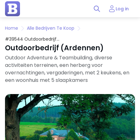
Log in
Home
Alle Bedrijven Te Koop
#39544 Outdoorbedrijf
(Ardennen)
Outdoorbedrijf (Ardennen)
Outdoor Adventure & Teambuilding, diverse
activiteiten terreinen, een herberg voor
overnachtingen, vergaderingen, met 2 keukens, en
een woonhuis met 5 slaapkamers