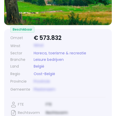
Beschikbaar
€
573.832
Omzet
Winst
Winst
Sector
Horeca, toerisme & recreatie
Branche
Leisure bedrijven
Land
België
Regio
Oost-België
Provincie
Provincie
Gemeente
Plaatsnaam
FTE
FTE
Rechtsvorm
Rechtsvorm