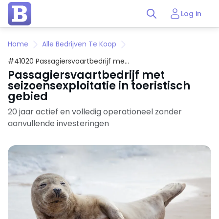
Log in
Home
Alle Bedrijven Te Koop
#41020 Passagiersvaartbedrijf met
seizoensexploitatie in toeristisch
Passagiersvaartbedrijf met
gebied
seizoensexploitatie in toeristisch
gebied
20 jaar actief en volledig operationeel zonder
aanvullende investeringen