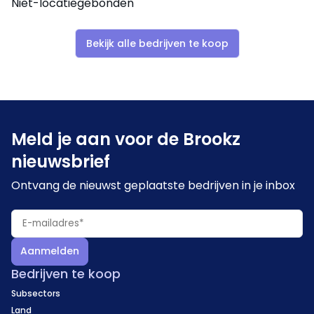
Niet-locatiegebonden
De onderneming wordt momenteel geëxploiteerd
door de eigenaren, ondersteund door circa negen
Bekijk alle bedrijven te koop
parttimekrachten en aangevuld door
seizoensmedewerkers. De bedrijfsvoering is
grotendeels geautomatiseerd via een online
reserveringssysteem.
Meld je aan voor de Brookz
nieuwsbrief
Ontvang de nieuwst geplaatste bedrijven in je inbox
Aanmelden
Bedrijven te koop
Subsectors
Land