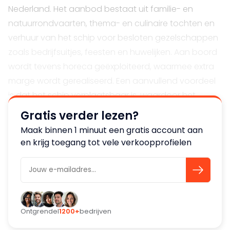
Nederland. Het aanbod bestaat uit familie- en
natuurrondvaarten, thema- en culinaire tochten en
verhuur van het schip voor besloten gezelschappen
zoals bedrijfsuitjes, feesten en huwelijken. Aan boord
wordt tevens horeca geëxploiteerd, waarmee extra
marge wordt gerealiseerd. Een aanvullend voordeel
is dat het schip verplaatsbaar is, waardoor het
concept niet uitsluitend aan de huidige ligplaats of
Gratis verder lezen?
vaarroute is gebonden en ook op andere locaties
Maak binnen 1 minuut een gratis account aan
kan worden ingezet.
en krijg toegang tot vele verkoopprofielen
Klantenbestand
De onderneming richt zich op de binnenlandse en
buitenlandse toeristische markt met een brede
doelgroep van gezinnen, dagjesmensen, senioren en
Ontgrendel
1200+
bedrijven
bedrijven. De klanten komen voornamelijk uit