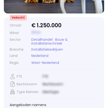
Verkocht
€
1.250.000
Omzet
Winst
Winst
Sector
Detailhandel
·
Bouw &
installatietechniek
Branche
Installatiebedrijven
Land
Nederland
Regio
West-Nederland
FTE
FTE
Rechtsvorm
Rechtsvorm
Type klanten
Klanttype
Aangeboden namens