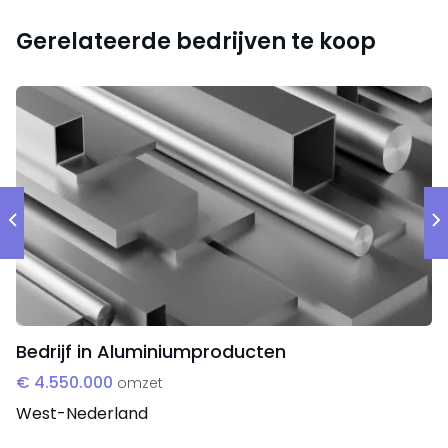
exclusief BTW met een uitstekend rendement.
Gerelateerde bedrijven te koop
Reden van verkoop
De ondernemer is vanwege gebrek aan opvolging
op zoek naar een geschikte overnamekandidaat,
waarbij de huidige eigenaar bereid is mee te werken
aan een goede en soepele overdracht van het
bedrijf aan zijn opvolger.
Bedrijf in Aluminiumproducten
€ 4.550.000
omzet
West-Nederland