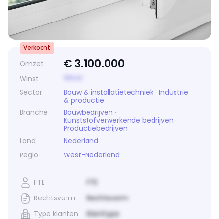
Verkocht
€
3.100.000
Omzet
Winst
Winst
Sector
Bouw & installatietechniek
·
Industrie
& productie
Branche
Bouwbedrijven
·
Kunststofverwerkende bedrijven
·
Productiebedrijven
Land
Nederland
Regio
West-Nederland
FTE
FTE
Rechtsvorm
Rechtsvorm
Type klanten
Klanttype