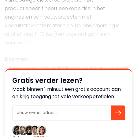
productiebedrijf heeft een expertise in het
engineeren van bouwprojecten met
vooruitstrevende materialen. De onderneming is
relatief jong (< 10 jaar) en is gevestigd in een
huurpand.
Klanten
De onderneming is actief in heel Nederland en heeft
een sterke marktpositie door unieke
Gratis verder lezen?
maatwerkoplossingen in de bouw en andere
Maak binnen 1 minuut een gratis account aan
sectoren.
en krijg toegang tot vele verkoopprofielen