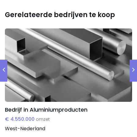
Werkwijze
De werkwijze van het bedrijf is 100% recyclage,
Gerelateerde bedrijven te koop
waardoor het hoog aangeschreven staat bij grotere
spelers.
Bedrijf in Aluminiumproducten
€ 4.550.000
omzet
West-Nederland