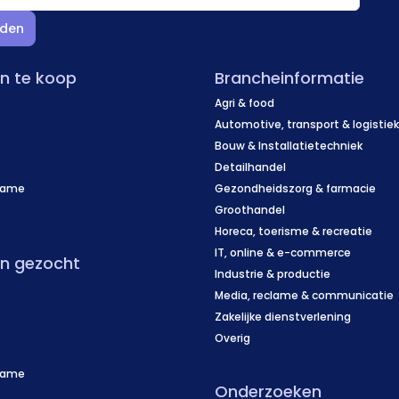
den
en te koop
Brancheinformatie
Agri & food
Automotive, transport & logistie
Bouw & Installatietechniek
Detailhandel
name
Gezondheidszorg & farmacie
f
Groothandel
Horeca, toerisme & recreatie
IT, online & e-commerce
en gezocht
Industrie & productie
Media, reclame & communicatie
Zakelijke dienstverlening
Overig
name
Onderzoeken
f