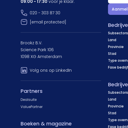
09:00 - 17:30
voor je klaar.
Aanmel
020 - 303 87 30
[email protected]
Bedrijv
Subsectors
Land
Brookz B.V.
Provincie
Science Park 106
Stad
1098 XG Amsterdam
Type over
Fase bedrij
Volg ons op LinkedIn
Bedrijv
Partners
Subsectors
Land
Dealsuite
Provincie
ValuePartner
Stad
Type over
Boeken & magazine
Fase bedrij