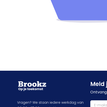
Meld 
Ontvang 
Vragen? We staan iedere werkdag van