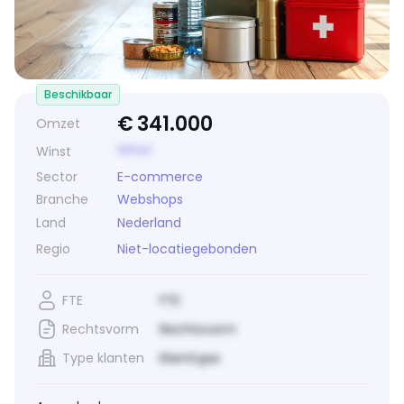
Beschikbaar
€
341.000
Omzet
Winst
Winst
Sector
E-commerce
Branche
Webshops
Land
Nederland
Regio
Niet-locatiegebonden
FTE
FTE
Rechtsvorm
Rechtsvorm
Type klanten
Klanttype