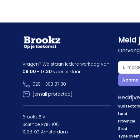
Meld 
Ontvang 
Vragen? We staan iedere werkdag van
09:00 - 17:30
voor je klaar.
Aanmel
020 - 303 87 30
[email protected]
Bedrijv
Subsectors
Land
Brookz B.V.
Provincie
Science Park 106
Stad
1098 XG Amsterdam
Type over