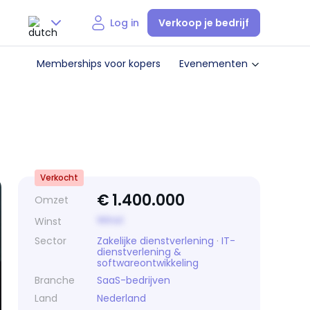
Verkoop je bedrijf
Log in
Nederlands
Memberships voor kopers
Evenementen
English
Verkocht
€
1.400.000
Omzet
Winst
Winst
Sector
Zakelijke dienstverlening
·
IT-
dienstverlening &
softwareontwikkeling
Branche
SaaS-bedrijven
Land
Nederland