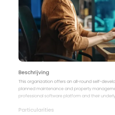
Beschrijving
This organization offers an all-round self-dev
planned maintenance and property management
professional software platform and their underl
Particularities