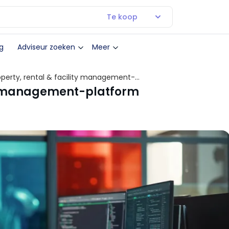
Te koop
g
Adviseur zoeken
Meer
erty, rental & facility management-
ty management-platform