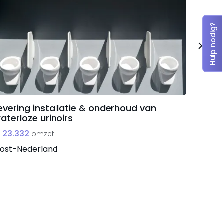
Hulp nodig?
evering installatie & onderhoud van
Showr
aterloze urinoirs
€ 2.00
 23.332
omzet
West-
ost-Nederland