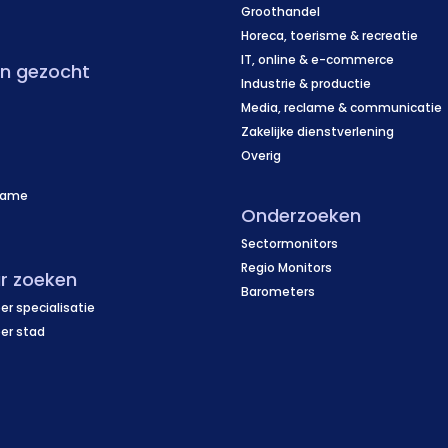
f
Groothandel
Horeca, toerisme & recreatie
IT, online & e-commerce
en gezocht
Industrie & productie
Media, reclame & communicatie
Zakelijke dienstverlening
Overig
name
Onderzoeken
f
Sectormonitors
Regio Monitors
r zoeken
Barometers
er specialisatie
per stad