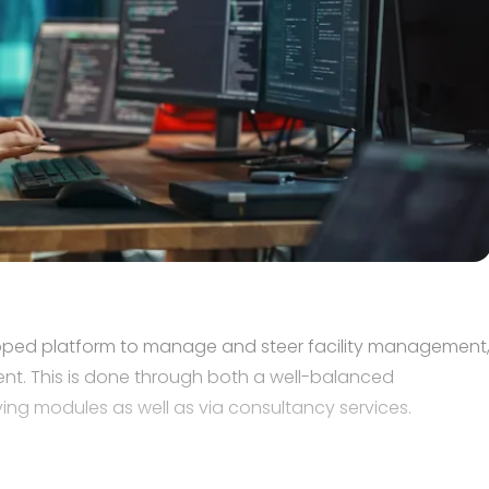
eloped platform to manage and steer facility management
. This is done through both a well-balanced
ying modules as well as via consultancy services.