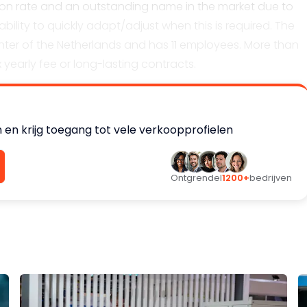
ion rate and an outstanding name in the market due to
ir ability to quickly adapt/adjust when this is required. The
center of the Netherlands and has 11 employees. More than
x yearly fee or long-lasting contracts.
ucation, local government, leisure / recreation parks,
 en krijg toegang tot vele verkoopprofielen
on has steadily been growing over the last 20 years with
and an EBITDA of roughly 650K Euro.
Ontgrendel
1200+
bedrijven
activities. The owner wants to sell 100% of the shares