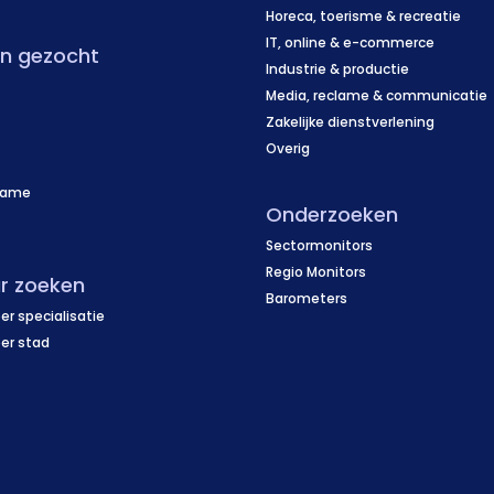
Horeca, toerisme & recreatie
IT, online & e-commerce
en gezocht
Industrie & productie
Media, reclame & communicatie
Zakelijke dienstverlening
Overig
name
Onderzoeken
f
Sectormonitors
Regio Monitors
r zoeken
Barometers
er specialisatie
per stad