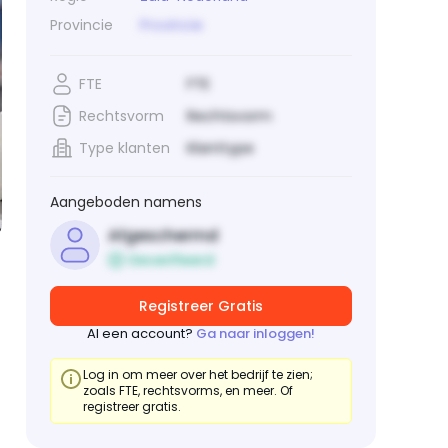
Provincie
Provincie
FTE
FTE
Rechtsvorm
Rechtsvorm
Type klanten
Klanttype
Aangeboden namens
Afgeschermd
Geverifieerd
Registreer Gratis
Al een account?
Ga naar inloggen!
Log in om meer over het bedrijf te zien;
zoals FTE, rechtsvorms, en meer. Of
registreer gratis.