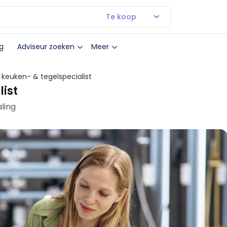
Te koop
g
Adviseur zoeken
Meer
 keuken- & tegelspecialist
list
ling