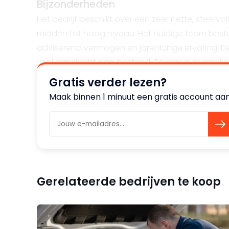
Bijzonderheden
Het bedrijf beschikt over een zeer nette, sfeerv
midden tot hoog niveau. Het huidige team bestaa
adviserend vermogen en jarenlange ervaring. D
veel aandacht aan besteed. Tevens is er sprake 
Gratis verder lezen?
Aangeboden belang
Maak binnen 1 minuut een gratis account aan
De verkoper wenst het volledige bedrijf (100%) t
Transactievorm
Activa/passiva-transactie of aandelenovernam
Gerelateerde bedrijven te koop