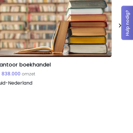
Hulp nodig?
antoor boekhandel
Websh
woona
 838.000
omzet
€ 1.02
uid-Nederland
Niet-l