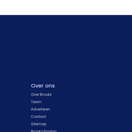
Over ons
Over Brookz
k
Team
Adverteren
Contact
Sitemap
Brookz English