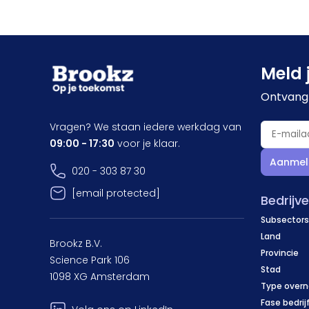
Meld 
Ontvang 
Vragen? We staan iedere werkdag van
09:00 - 17:30
voor je klaar.
Aanmel
020 - 303 87 30
[email protected]
Bedrijv
Subsectors
Land
Brookz B.V.
Provincie
Science Park 106
Stad
1098 XG Amsterdam
Type over
Fase bedrij