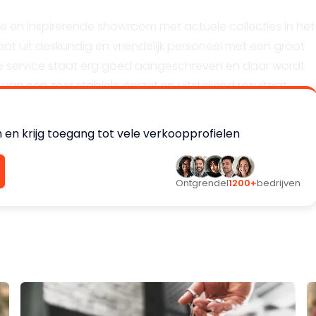
olle en inspirerende showroom met actuele collecties in het
t uit deskundig en vriendelijk personeel met een groot
e service staat erg goed aangeschreven en daar wordt
van een zeer stabiele omzet en uitstekend resultaat.
 en krijg toegang tot vele verkoopprofielen
e verkopen.
Ontgrendel
1200+
bedrijven
e.