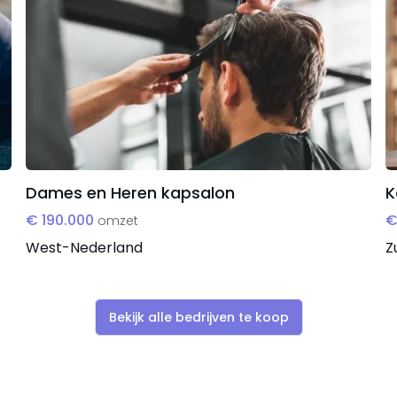
Dames en Heren kapsalon
K
€ 190.000
€
omzet
West-Nederland
Z
Bekijk alle bedrijven te koop