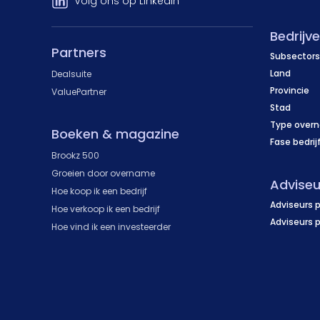
Volg ons op LinkedIn
Bedrijv
Partners
Subsectors
Land
Dealsuite
Provincie
ValuePartner
Stad
Type over
Boeken & magazine
Fase bedrij
Brookz 500
Groeien door overname
Adviseu
Hoe koop ik een bedrijf
Adviseurs p
Hoe verkoop ik een bedrijf
Adviseurs 
Hoe vind ik een investeerder