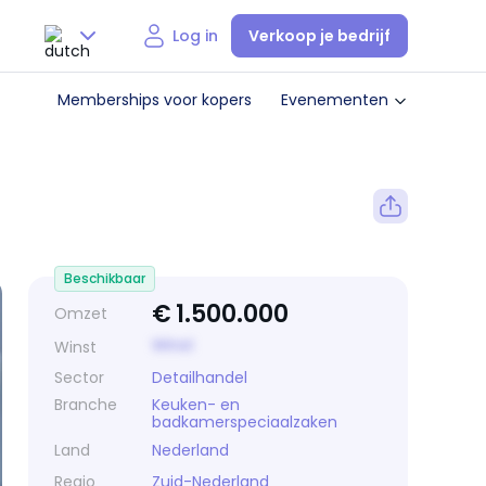
Verkoop je bedrijf
Log in
Nederlands
Memberships voor kopers
Evenementen
English
Beschikbaar
€
1.500.000
Omzet
Winst
Winst
Sector
Detailhandel
Branche
Keuken- en
badkamerspeciaalzaken
Land
Nederland
Regio
Zuid-Nederland