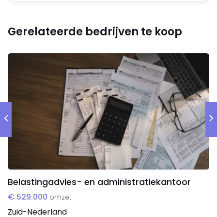
2022, in 2023 wordt een omzet verwacht van €
340.000,- waarbij de groeimogelijkheden nog steeds
Gerelateerde bedrijven te koop
talrijk zijn.
Transactievorm
Er zal sprake zijn van een activatransactie. De
vraagprijs bedraagt € 125.000,-.
Belastingadvies- en administratiekantoor
€ 529.000
omzet
Zuid-Nederland