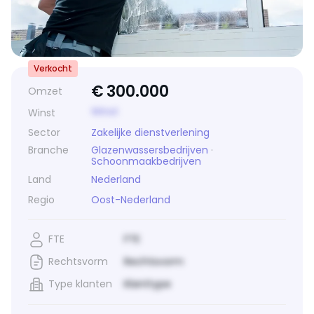
Verkocht
€
300.000
Omzet
Winst
Winst
Sector
Zakelijke dienstverlening
Branche
Glazenwassersbedrijven
·
Schoonmaakbedrijven
Land
Nederland
Regio
Oost-Nederland
FTE
FTE
Rechtsvorm
Rechtsvorm
Type klanten
Klanttype