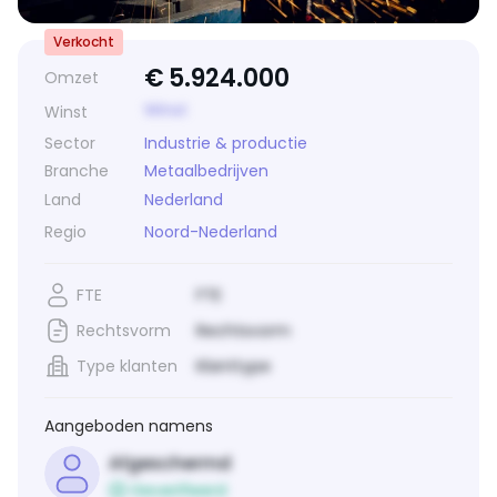
Verkocht
€
5.924.000
Omzet
Winst
Winst
Sector
Industrie & productie
Branche
Metaalbedrijven
Land
Nederland
Regio
Noord-Nederland
FTE
FTE
Rechtsvorm
Rechtsvorm
Type klanten
Klanttype
Aangeboden namens
Afgeschermd
Geverifieerd