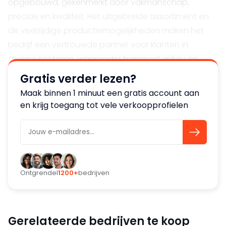
opgebouwd, gekenmerkt door vakmanschap,
precisie en kwaliteit. Het uitgebreide assortiment en
de veelzijdige productiemogelijkheden maken het
bedrijf een vertrouwde partner voor klanten in
diverse sectoren, waaronder transport, milieu en
maritieme industrieën.
Gratis verder lezen?
Maak binnen 1 minuut een gratis account aan
Vakmanschap en kwaliteit
en krijg toegang tot vele verkoopprofielen
Het bedrijf onderscheidt zich door een
ongeëvenaarde aandacht voor detail en kwaliteit in
elk aspect van de productie. Dit heeft geleid tot
langdurige klantrelaties, ondersteund door
consistent hoge kwaliteitsnormen en snelle
Ontgrendel
1200+
bedrijven
levertijden. Het bedrijf staat bekend om zijn
betrouwbaarheid en nauwkeurigheid, wat resulteert
in een sterke marktpositie.
Gerelateerde bedrijven te koop