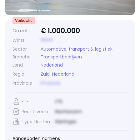
Verkocht
€
1.000.000
Omzet
Winst
Winst
Sector
Automotive, transport & logistiek
Branche
Transportbedrijven
Land
Nederland
Regio
Zuid-Nederland
Provincie
Provincie
FTE
FTE
Rechtsvorm
Rechtsvorm
Type klanten
Klanttype
Aangeboden namens