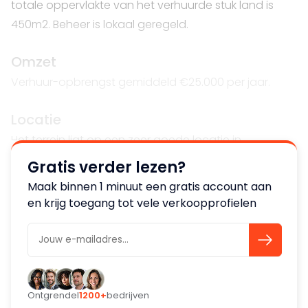
totale oppervlakte van het verhuurde stuk land is
450m2. Beheer is lokaal geregeld.
Omzet
Verhuur-opbrengst gemiddeld €25.000 per jaar.
Locatie
Het terrein ligt op een zeer goede locatie in
Willemstad, Curaçao.
Gratis verder lezen?
Maak binnen 1 minuut een gratis account aan
en krijg toegang tot vele verkoopprofielen
Ontgrendel
1200+
bedrijven