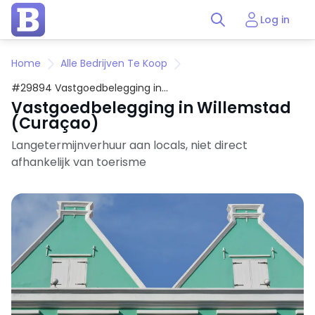
Log in
Home
Alle Bedrijven Te Koop
#29894 Vastgoedbelegging in
Willemstad (Curaçao)
Vastgoedbelegging in Willemstad
(Curaçao)
Langetermijnverhuur aan locals, niet direct
afhankelijk van toerisme