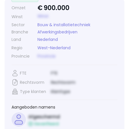
€
900.000
Omzet
Winst
Winst
Sector
Bouw & installatietechniek
Branche
Afwerkingsbedrijven
Land
Nederland
Regio
West-Nederland
Provincie
Provincie
FTE
FTE
Rechtsvorm
Rechtsvorm
Type klanten
Klanttype
Aangeboden namens
Afgeschermd
Geverifieerd