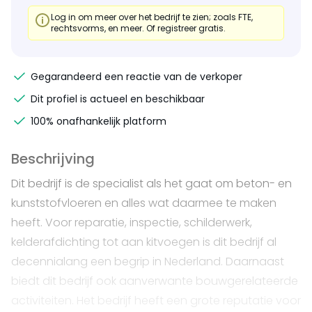
Log in om meer over het bedrijf te zien; zoals FTE,
rechtsvorms, en meer. Of registreer gratis.
Gegarandeerd een reactie van de verkoper
Dit profiel is actueel en beschikbaar
100% onafhankelijk platform
Beschrijving
Dit bedrijf is de specialist als het gaat om beton- en
kunststofvloeren en alles wat daarmee te maken
heeft. Voor reparatie, inspectie, schilderwerk,
kelderafdichting tot aan kitvoegen is dit bedrijf al
decennialang een begrip in Nederland. Daarnaast
biedt dit bedrijf ook aanverwante bouwgerelateerde
activiteiten. Het bedrijf heeft een grote reputatie voor