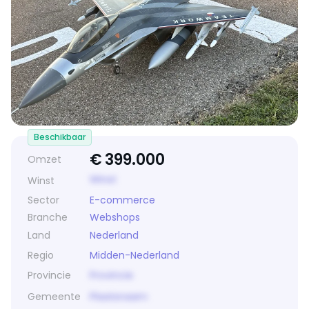
Beschikbaar
€
399.000
Omzet
Winst
Winst
Sector
E-commerce
Branche
Webshops
Land
Nederland
Regio
Midden-Nederland
Provincie
Provincie
Gemeente
Plaatsnaam