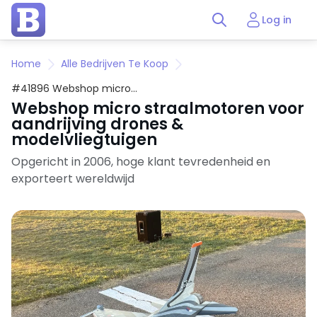
Log in
Home
Alle Bedrijven Te Koop
#41896 Webshop micro
straalmotoren voor aandrijving
Webshop micro straalmotoren voor
drones & modelvliegtuigen
aandrijving drones &
modelvliegtuigen
Opgericht in 2006, hoge klant tevredenheid en
exporteert wereldwijd