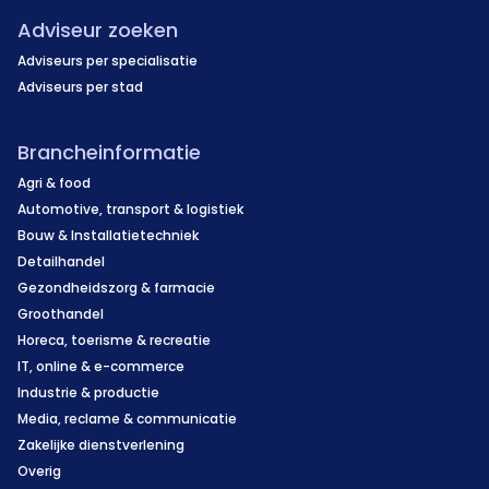
Adviseur zoeken
Overige informatie
Adviseurs per specialisatie
De combinatie van nicheproducten, internationale
Adviseurs per stad
inkoop en specialistische kennis maakt de
organisatie onderscheidend binnen de markt voor
Brancheinformatie
modelbouw en drone-technologie.
Agri & food
Automotive, transport & logistiek
Bouw & Installatietechniek
Detailhandel
Gezondheidszorg & farmacie
Groothandel
Horeca, toerisme & recreatie
IT, online & e-commerce
Industrie & productie
Media, reclame & communicatie
Zakelijke dienstverlening
Overig