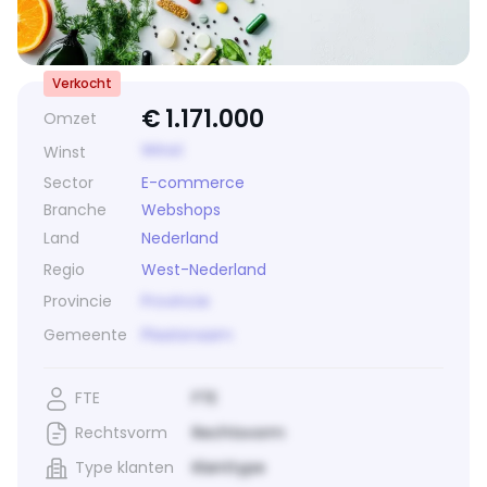
Verkocht
€
1.171.000
Omzet
Winst
Winst
Sector
E-commerce
Branche
Webshops
Land
Nederland
Regio
West-Nederland
Provincie
Provincie
Gemeente
Plaatsnaam
FTE
FTE
Rechtsvorm
Rechtsvorm
Type klanten
Klanttype