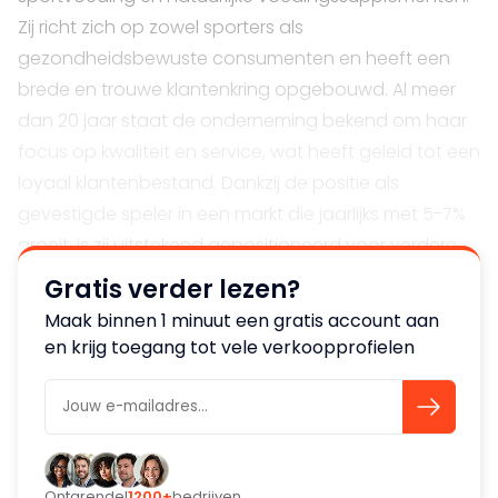
Zij richt zich op zowel sporters als
gezondheidsbewuste consumenten en heeft een
brede en trouwe klantenkring opgebouwd. Al meer
dan 20 jaar staat de onderneming bekend om haar
focus op kwaliteit en service, wat heeft geleid tot een
loyaal klantenbestand. Dankzij de positie als
gevestigde speler in een markt die jaarlijks met 5-7%
groeit, is zij uitstekend gepositioneerd voor verdere
expansie.
Gratis verder lezen?
Maak binnen 1 minuut een gratis account aan
Organisatie
en krijg toegang tot vele verkoopprofielen
De onderneming wordt gerund door de eigenaar
met ondersteuning van één vaste medewerker. Voor
de logistieke werkzaamheden in het magazijn wordt
gebruikgemaakt van oproepkrachten. De huisvesting
bestaat uit een efficiënt ingericht bedrijfspand met
Ontgrendel
1200+
bedrijven