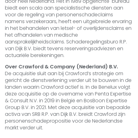
door heel Nederland. Het in 1989 opgerichte bureau
biedt een scala aan specialistische diensten aan
voor de regeling van personenschadeclaims
namens verzekeraars, heeft een uitgebreide ervaring
in het behandelen van letsel- of overlijdensclaims en
het afhandelen van medische
aansprakelijkheidsclaims. Schaderegelingsburo R.P.
van Dijk B.V. biedt tevens reserveringsadviezen en
actuariële berekeningen.
Over Crawford & Company (Nederland) B.V.
De acquisitie sluit aan bij Crawford’s strategie om
gericht de dienstverlening verder uit te bouwen in de
landen waarin Crawford actief is. In de Benelux volgt
deze acquisitie op de overname van Penta Expertise
& Consult N.V. in 2019 in België en BosBoon Expertise
Group B.V. in 2021. Met deze acquisitie van bepaalde
activa van SRB R.P. van Dijk B.V. breidt Crawford zijn
personenschadepropositie voor de Nederlandse
markt verder uit.