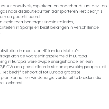
ctuur ontwikkelt, exploiteert en onderhoudt. Het bezit en
as naar distributiepunten transporteren. Het bedrijf is
em en gecertificeerd
 exploiteert hervergassingsinstallaties,
teiten in Spanje en bezit belangen in verschillende
.
ctiviteiten in meer dan 40 landen. Met zo'n
jdrage aan de voorzieningszekerheid in Europa.
kking in Europa, wereldwijde energiehandel en een
 22,5 GW aan geïnstalleerde stroomopwekkingscapaciteit
 Het bedrijf behoort al tot Europa grootste
 plan zonne- en windenergie verder uit te breiden, die
me toekomst.