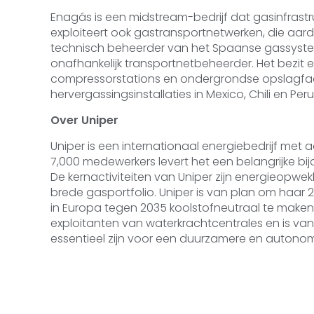
Enagás is een midstream-bedrijf dat gasinfrastru
exploiteert ook gastransportnetwerken, die aardg
technisch beheerder van het Spaanse gassyste
onafhankelijk transportnetbeheerder. Het bezit en
compressorstations en ondergrondse opslagfacili
hervergassingsinstallaties in Mexico, Chili en Peru
Over Uniper
Uniper is een internationaal energiebedrijf met a
7,000 medewerkers levert het een belangrijke bi
De kernactiviteiten van Uniper zijn energieopwe
brede gasportfolio. Uniper is van plan om haar
in Europa tegen 2035 koolstofneutraal te maken.
exploitanten van waterkrachtcentrales en is van
essentieel zijn voor een duurzamere en autono