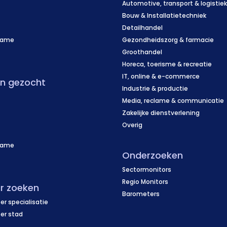
Automotive, transport & logistie
Bouw & Installatietechniek
Detailhandel
name
Gezondheidszorg & farmacie
f
Groothandel
Horeca, toerisme & recreatie
IT, online & e-commerce
en gezocht
Industrie & productie
Media, reclame & communicatie
Zakelijke dienstverlening
Overig
name
Onderzoeken
f
Sectormonitors
Regio Monitors
r zoeken
Barometers
er specialisatie
per stad