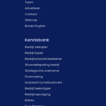
k
Team
Adverteren
Contact
Sitemap
Brookz English
Kennisbank
Bedrijf verkopen
Bedrijf kopen
Bedrijfswaarde berekenen
Waardebepaling bedrijf
Strategische overname
Financiering
Doorstart na faillissement
Bedrijf beëindigen
Bedrijfsopvolging
Ebitda