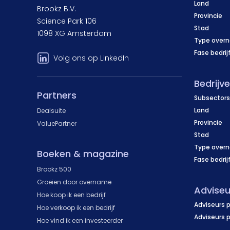
Land
Brookz B.V.
Provincie
Science Park 106
Stad
1098 XG Amsterdam
Type over
Fase bedrij
Volg ons op LinkedIn
Bedrijv
Partners
Subsectors
Land
Dealsuite
Provincie
ValuePartner
Stad
Type over
Boeken & magazine
Fase bedrij
Brookz 500
Groeien door overname
Adviseu
Hoe koop ik een bedrijf
Adviseurs p
Hoe verkoop ik een bedrijf
Adviseurs 
Hoe vind ik een investeerder