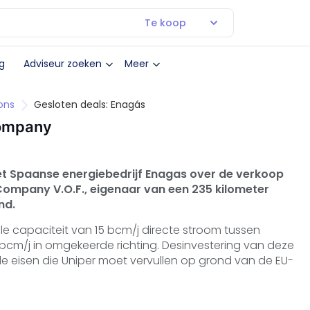
Te koop
g
Adviseur zoeken
Meer
ons
Gesloten deals: Enagás
Company
t Spaanse energiebedrijf Enagas over de verkoop
Company V.O.F., eigenaar van een 235 kilometer
nd.
e capaciteit van 15 bcm/j directe stroom tussen
 bcm/j in omgekeerde richting. Desinvestering van deze
 de eisen die Uniper moet vervullen op grond van de EU-