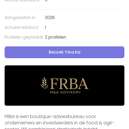
Aantal adviseurs:
11
Aangesloten in
2026
Actueel aanbod
1
Profielen geplaatst
2 profielen
Bezoek frba.biz
FRBA is een boutique-adviesbureau voor
ondernemers en investeerders in de food & agri-