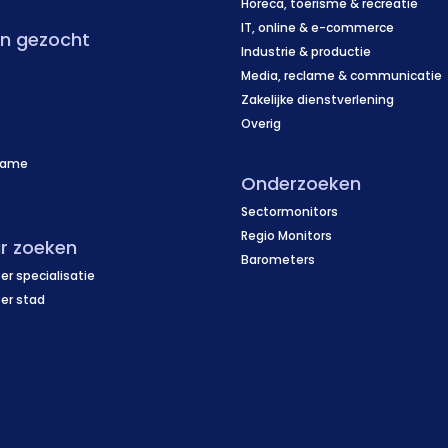
Horeca, toerisme & recreatie
IT, online & e-commerce
en gezocht
Industrie & productie
Media, reclame & communicatie
Zakelijke dienstverlening
Overig
name
Onderzoeken
f
Sectormonitors
Regio Monitors
r zoeken
Barometers
er specialisatie
per stad