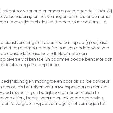
advieskantoor voor ondernemers en vermogende DGA’s. Wij
ctieve benadering en het vermogen om u als ondernemer
 van uw zakelijke ambities en dromen. Maar ook om u te
e dienstverlening sluit daarmee aan op de (groei)fase
er heeft nu eenmaal behoefte aan een andere wijze van
 de consolidatiefase bevindt. Naarmate een
 op diverse vlakken toe. En daarmee ook de behoefte aan
le ondersteuning en compliance.
n bedrijfskundigen, maar groeien door als solide adviseur
len ons op als betrokken vertrouwenspersoon en denken
 bedrijfsvoering en bedrijfsperformance kritisch te
d van cijfers, bedrijfsvoering en relevante wetgeving,
groei. Zo vergroten wij uw vermogen; het vermogen tot