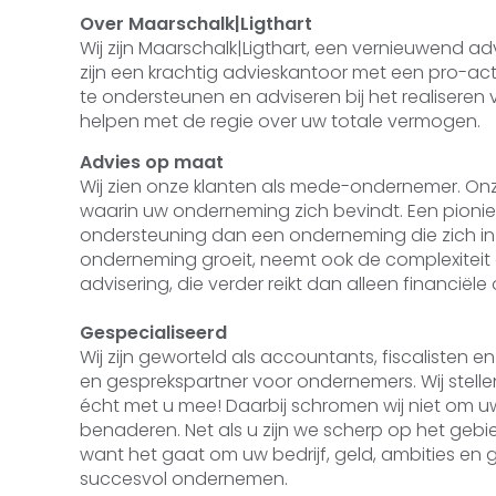
Over
Maarschalk|Ligthart
Wij zijn Maarschalk|Ligthart, een vernieuwend 
zijn een krachtig advieskantoor met een pro-a
te ondersteunen en adviseren bij het realiseren
helpen met de regie over uw totale vermogen.
Advies op maat
Wij zien onze klanten als mede-ondernemer. Onz
waarin uw onderneming zich bevindt. Een pioni
ondersteuning dan een onderneming die zich in
onderneming groeit, neemt ook de complexiteit
advisering, die verder reikt dan alleen financië
Gespecialiseerd
Wij zijn geworteld als accountants, fiscalisten e
en gesprekspartner voor ondernemers. Wij stel
écht met u mee! Daarbij schromen wij niet om uw
benaderen. Net als u zijn we scherp op het gebie
want het gaat om uw bedrijf, geld, ambities en 
succesvol ondernemen.