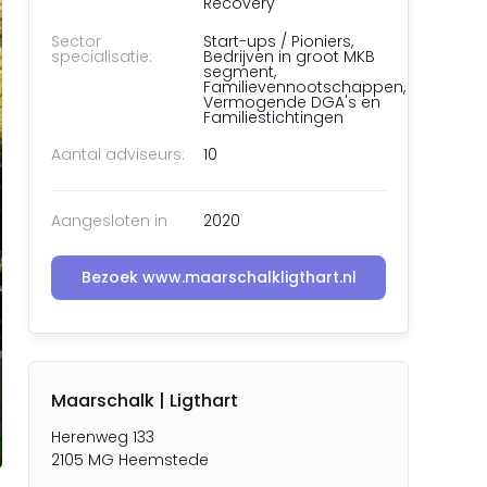
Recovery
Sector
Start-ups / Pioniers,
specialisatie:
Bedrijven in groot MKB
segment,
Familievennootschappen,
Vermogende DGA's en
Familiestichtingen
Aantal adviseurs:
10
Aangesloten in
2020
Bezoek www.maarschalkligthart.nl
Maarschalk | Ligthart
Herenweg 133
2105 MG Heemstede