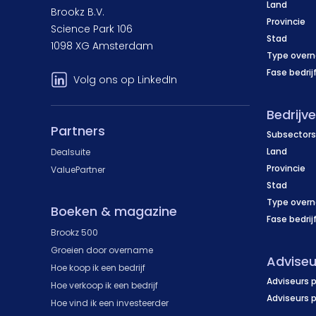
Land
Brookz B.V.
Provincie
Science Park 106
Stad
1098 XG Amsterdam
Type over
Fase bedrij
Volg ons op LinkedIn
Bedrijv
Partners
Subsectors
Land
Dealsuite
Provincie
ValuePartner
Stad
Type over
Boeken & magazine
Fase bedrij
Brookz 500
Groeien door overname
Adviseu
Hoe koop ik een bedrijf
Adviseurs p
Hoe verkoop ik een bedrijf
Adviseurs 
Hoe vind ik een investeerder