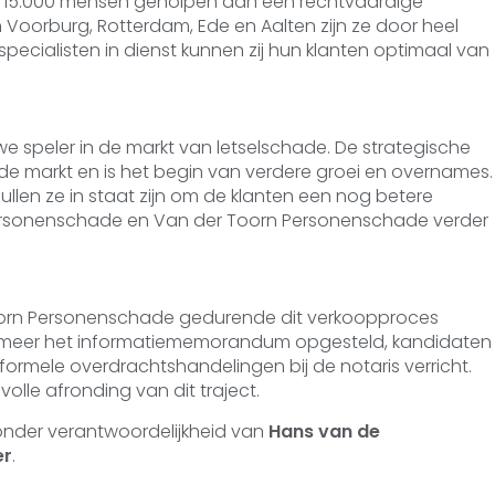
n 15.000 mensen geholpen aan een rechtvaardige
Voorburg, Rotterdam, Ede en Aalten zijn ze door heel
pecialisten in dienst kunnen zij hun klanten optimaal van
uwe speler in de markt van letselschade. De strategische
 de markt en is het begin van verdere groei en overnames.
ullen ze in staat zijn om de klanten een nog betere
personenschade en Van der Toorn Personenschade verder
orn Personenschade gedurende dit verkoopproces
er meer het informatiememorandum opgesteld, kandidaten
rmele overdrachtshandelingen bij de notaris verricht.
lle afronding van dit traject.
onder verantwoordelijkheid van
Hans van de
er
.