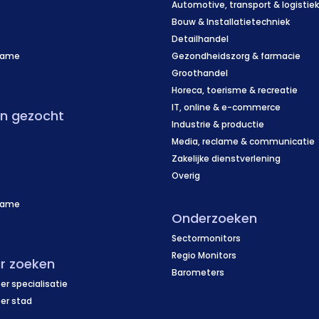
Automotive, transport & logistie
Bouw & Installatietechniek
Detailhandel
name
Gezondheidszorg & farmacie
f
Groothandel
Horeca, toerisme & recreatie
IT, online & e-commerce
en gezocht
Industrie & productie
Media, reclame & communicatie
Zakelijke dienstverlening
Overig
name
Onderzoeken
f
Sectormonitors
Regio Monitors
r zoeken
Barometers
er specialisatie
per stad