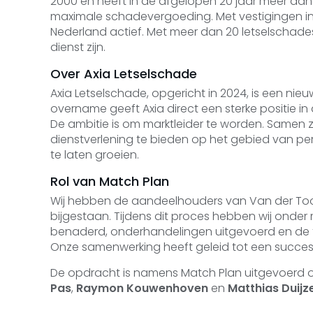
2000 en heeft in de afgelopen 20 jaar meer da
maximale schadevergoeding. Met vestigingen in 
Nederland actief. Met meer dan 20 letselschades
dienst zijn.
Over Axia Letselschade
Axia Letselschade, opgericht in 2024, is een nie
overname geeft Axia direct een sterke positie in
De ambitie is om marktleider te worden. Samen z
dienstverlening te bieden op het gebied van 
te laten groeien.
Rol van Match Plan
Wij hebben de aandeelhouders van Van der To
bijgestaan. Tijdens dit proces hebben wij ond
benaderd, onderhandelingen uitgevoerd en de fo
Onze samenwerking heeft geleid tot een succesvo
De opdracht is namens Match Plan uitgevoerd 
Pas
,
Raymon Kouwenhoven
en
Matthias Duijz