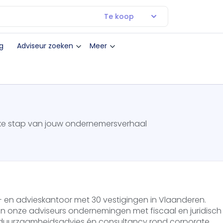
Te koop
g
Adviseur zoeken
Meer
lke stap van jouw ondernemersverhaal
 en advieskantoor met 30 vestigingen in Vlaanderen.
 onze adviseurs ondernemingen met fiscaal en juridisch
 duurzaamheidsadvies én consultancy rond corporate