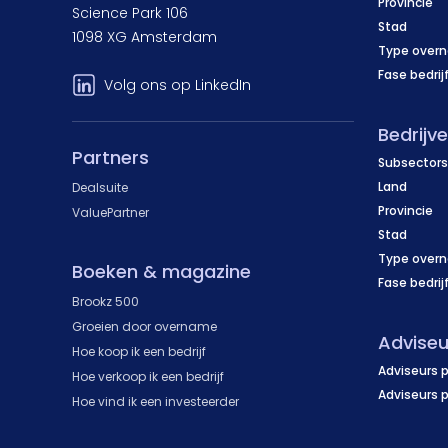
Provincie
Science Park 106
Stad
1098 XG Amsterdam
Type over
Fase bedrij
Volg ons op LinkedIn
Bedrijv
Partners
Subsectors
Land
Dealsuite
Provincie
ValuePartner
Stad
Type over
Boeken & magazine
Fase bedrij
Brookz 500
Groeien door overname
Adviseu
Hoe koop ik een bedrijf
Adviseurs p
Hoe verkoop ik een bedrijf
Adviseurs 
Hoe vind ik een investeerder