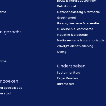
Bouw & Installatietechniek
Detailhandel
name
Gezondheidszorg & farmacie
f
Groothandel
Horeca, toerisme & recreatie
IT, online & e-commerce
en gezocht
Industrie & productie
Media, reclame & communicatie
Zakelijke dienstverlening
Overig
name
Onderzoeken
f
Sectormonitors
Regio Monitors
r zoeken
Barometers
er specialisatie
per stad