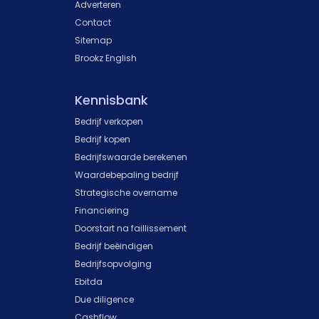
Adverteren
Contact
Sitemap
Brookz English
Kennisbank
Bedrijf verkopen
Bedrijf kopen
Bedrijfswaarde berekenen
Waardebepaling bedrijf
Strategische overname
Financiering
Doorstart na faillissement
Bedrijf beëindigen
Bedrijfsopvolging
Ebitda
Due diligence
Cashflow