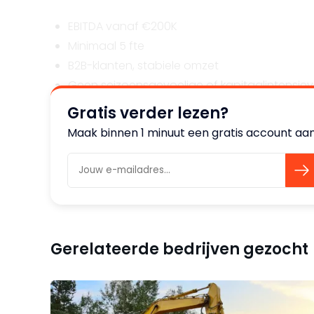
EBITDA vanaf €200K
Minimaal 5 fte
B2B-klanten, stabiele omzet
Geen seizoensgevoelige of kapitaalintensieve
Gratis verder lezen?
Doel is om het bedrijf over te nemen, zorgvuldi
Maak binnen 1 minuut een gratis account aan 
de eerste overname wordt verdere groei gefinanc
Gerelateerde bedrijven gezocht