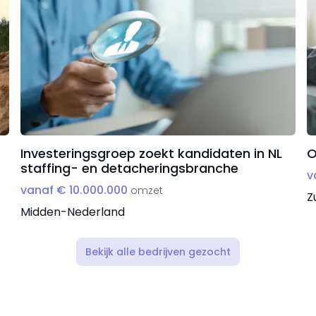
Investeringsgroep zoekt kandidaten in NL
O
staffing- en detacheringsbranche
v
vanaf € 10.000.000
omzet
Z
Midden-Nederland
Bekijk alle bedrijven gezocht