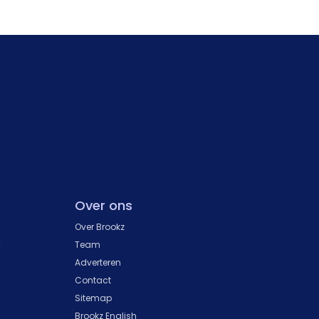
Over ons
Over Brookz
k
Team
Adverteren
Contact
Sitemap
Brookz English