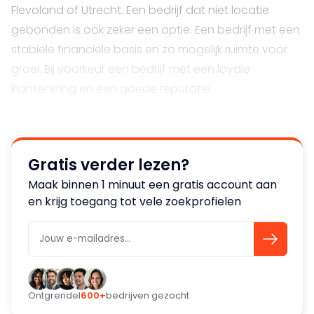
Flevoland of Utrecht. Een bedrijf dat niet locatie
gebonden is ook zeker een optie. Een bedrijf met een
stabiele financiële basis en zo mogelijk ruimte voor
groei. Bij voorkeur een bedrijf met een loyale
klantenkring en een goede reputatie.
Gratis verder lezen?
Maak binnen 1 minuut een gratis account aan
en krijg toegang tot vele zoekprofielen
Ontgrendel
600+
bedrijven gezocht