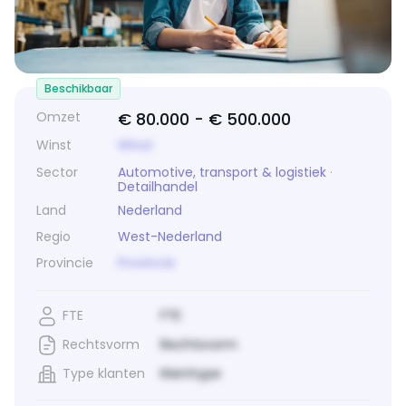
Beschikbaar
Omzet
€ 80.000 -
€ 500.000
Winst
Winst
Sector
Automotive, transport & logistiek
·
Detailhandel
Land
Nederland
Regio
West-Nederland
Provincie
Provincie
FTE
FTE
Rechtsvorm
Rechtsvorm
Type klanten
Klanttype