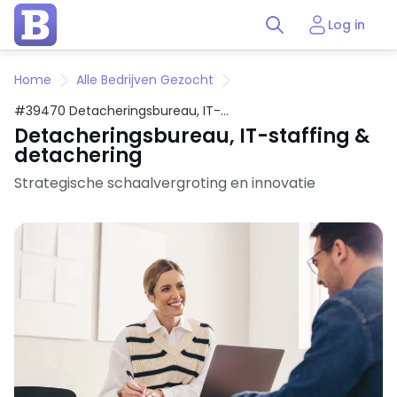
Log in
Home
Alle Bedrijven Gezocht
#39470 Detacheringsbureau, IT-
staffing & detachering
Detacheringsbureau, IT-staffing &
detachering
Strategische schaalvergroting en innovatie