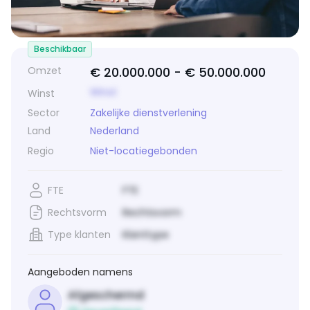
Beschikbaar
Omzet
€ 20.000.000 -
€ 50.000.000
Winst
Winst
Sector
Zakelijke dienstverlening
Land
Nederland
Regio
Niet-locatiegebonden
FTE
FTE
Rechtsvorm
Rechtsvorm
Type klanten
Klanttype
Aangeboden namens
Afgeschermd