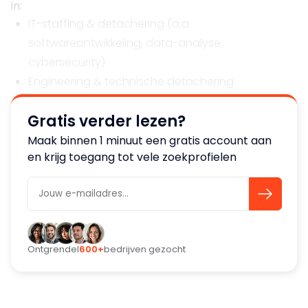
in:
IT-staffing & detachering (o.a.
softwareontwikkeling, data-analyse,
cybersecurity)
Engineering & technische detachering
Interim management & zakelijke dienstverlening
Gratis verder lezen?
Financiële criteria
Maak binnen 1 minuut een gratis account aan
en krijg toegang tot vele zoekprofielen
Omzet vanaf €20 miljoen
Financieel stabiele bedrijven met een bewezen
groeitraject
Geografische focus
Ontgrendel
600+
bedrijven gezocht
Nederland & DACH-regio (Duitsland, Oostenrijk,
Zwitserland)