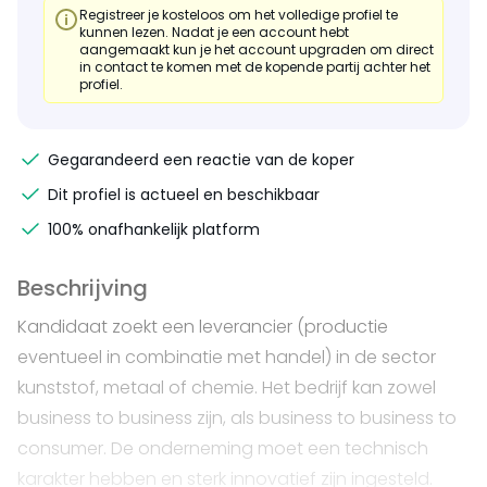
Registreer je kosteloos om het volledige profiel te
kunnen lezen. Nadat je een account hebt
aangemaakt kun je het account upgraden om direct
in contact te komen met de kopende partij achter het
profiel.
Gegarandeerd een reactie van de koper
Dit profiel is actueel en beschikbaar
100% onafhankelijk platform
Beschrijving
Kandidaat zoekt een leverancier (productie
eventueel in combinatie met handel) in de sector
kunststof, metaal of chemie. Het bedrijf kan zowel
business to business zijn, als business to business to
consumer. De onderneming moet een technisch
karakter hebben en sterk innovatief zijn ingesteld.