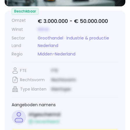
Beschikbaar
Omzet
€ 3.000.000 -
€ 50.000.000
Winst
Winst
Sector
Groothandel
·
Industrie & productie
Land
Nederland
Regio
Midden-Nederland
FTE
FTE
Rechtsvorm
Rechtsvorm
Type klanten
Klanttype
Aangeboden namens
Afgeschermd
Geverifieerd