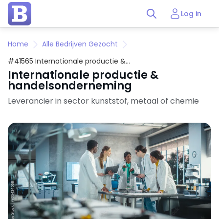
Log in
Home
Alle Bedrijven Gezocht
#41565 Internationale productie &
handelsonderneming
Internationale productie &
handelsonderneming
Leverancier in sector kunststof, metaal of chemie