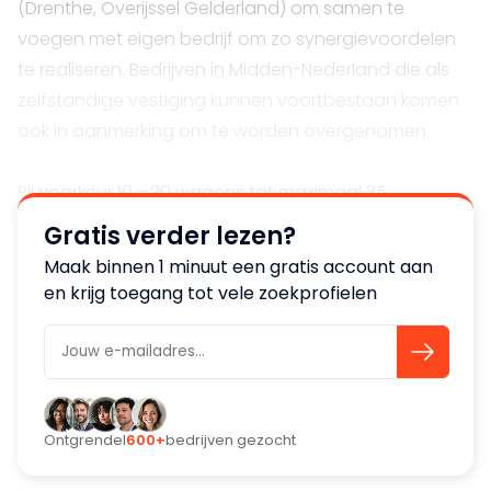
(Drenthe, Overijssel Gelderland) om samen te
voegen met eigen bedrijf om zo synergievoordelen
te realiseren. Bedrijven in Midden-Nederland die als
zelfstandige vestiging kunnen voortbestaan komen
ook in aanmerking om te worden overgenomen.
Bij voorkeur 10 - 20 wagens tot maximaal 35.
Gratis verder lezen?
Bij interesse neem gerust contact met mij op om
Maak binnen 1 minuut een gratis account aan
e.e.a. verder te bespreken.
en krijg toegang tot vele zoekprofielen
Ontgrendel
600+
bedrijven gezocht