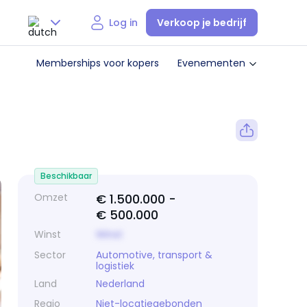
Verkoop je bedrijf
Log in
Nederlands
Memberships voor kopers
Evenementen
English
Beschikbaar
Omzet
€ 1.500.000 -
€ 500.000
Winst
Winst
Sector
Automotive, transport &
logistiek
Land
Nederland
Regio
Niet-locatiegebonden