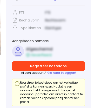
FTE
FTE
Rechtsvorm
Rechtsvorm
Type klanten
Klanttype
Aangeboden namens
Afgeschermd
Geverifieerd
Registreer kosteloos
Al een account?
Ga naar inloggen!
Registreer je kosteloos om het volledige
profiel te kunnen lezen. Nadat je een
account hebt aangemaakt kun je het
account upgraden om direct in contact te
komen met de kopende partij achter het
profiel.