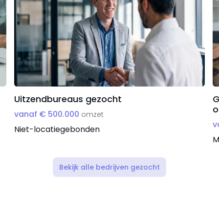
Uitzendbureaus gezocht
G
o
vanaf € 500.000
omzet
v
Niet-locatiegebonden
M
Bekijk alle bedrijven gezocht