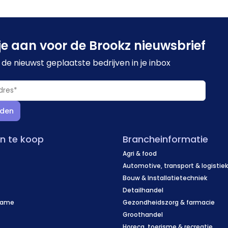
je aan voor de Brookz nieuwsbrief
de nieuwst geplaatste bedrijven in je inbox
den
en te koop
Brancheinformatie
Agri & food
Automotive, transport & logistie
Bouw & Installatietechniek
Detailhandel
name
Gezondheidszorg & farmacie
f
Groothandel
Horeca, toerisme & recreatie