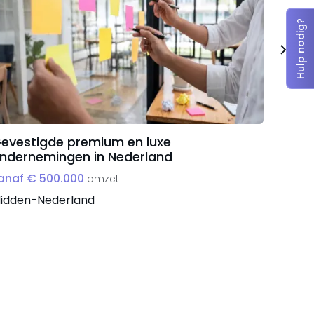
Hulp nodig?
evestigde premium en luxe
HR-di
ndernemingen in Nederland
Neder
anaf € 500.000
vanaf 
omzet
idden-Nederland
Midden