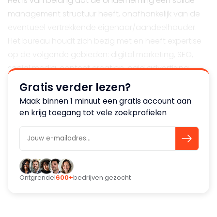
Het is van belang dat de onderneming een solide
management structuur heeft, onafhankelijk van de
eventueel vertrekkende eigenaar/aandeelhouder.
Het bureau houdt zich bezig met en heeft expertise
op de volgende gebieden: digital marketing, SEO,
social media, content creation, paid advertising.
Geen niche en winstgevend.
Gratis verder lezen?
Maak binnen 1 minuut een gratis account aan
en krijg toegang tot vele zoekprofielen
Ontgrendel
600+
bedrijven gezocht