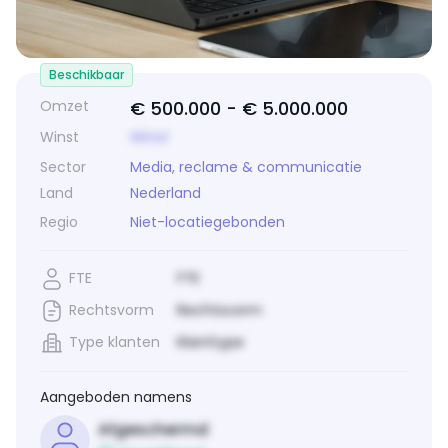
Beschikbaar
Omzet
€ 500.000 -
€ 5.000.000
Winst
Winst
Sector
Media, reclame & communicatie
Land
Nederland
Regio
Niet-locatiegebonden
FTE
FTE
Rechtsvorm
Rechtsvorm
Type klanten
Klanttype
Aangeboden namens
Afgeschermd