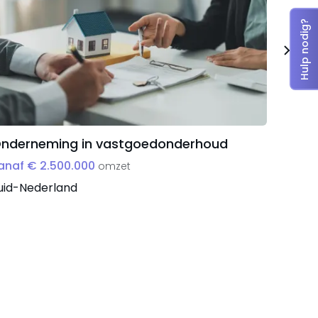
Hulp nodig?
nderneming in vastgoedonderhoud
Vrouw
onder
anaf € 2.500.000
omzet
vanaf 
uid-Nederland
Midden