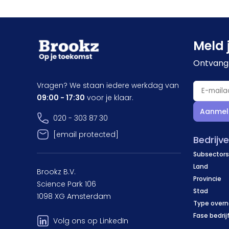
Meld 
Ontvang 
Vragen? We staan iedere werkdag van
09:00 - 17:30
voor je klaar.
Aanmel
020 - 303 87 30
[email protected]
Bedrijv
Subsectors
Land
Brookz B.V.
Provincie
Science Park 106
Stad
1098 XG Amsterdam
Type over
Fase bedrij
Volg ons op LinkedIn