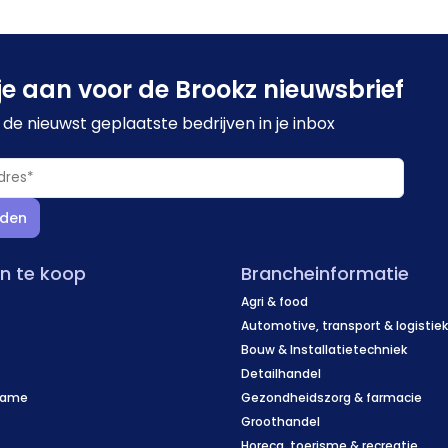
je aan voor de Brookz nieuwsbrief
de nieuwst geplaatste bedrijven in je inbox
den
en te koop
Brancheinformatie
Agri & food
Automotive, transport & logistie
Bouw & Installatietechniek
Detailhandel
name
Gezondheidszorg & farmacie
f
Groothandel
Horeca, toerisme & recreatie