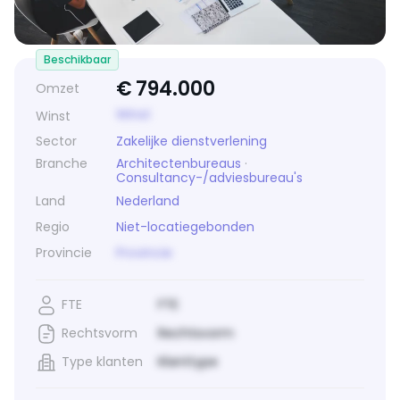
Beschikbaar
€
794.000
Omzet
Winst
Winst
Sector
Zakelijke dienstverlening
Branche
Architectenbureaus
·
Consultancy-/adviesbureau's
Land
Nederland
Regio
Niet-locatiegebonden
Provincie
Provincie
FTE
FTE
Rechtsvorm
Rechtsvorm
Type klanten
Klanttype