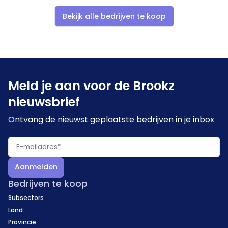
Bekijk alle bedrijven te koop
Aangeboden belang
De activa en passiva van de onderneming worden
aangeboden. Een warme overdracht met
gefaseerde uittreding van de huidige eigenaar over
Meld je aan voor de Brookz
een periode van 2 à 3 jaar is het uitgangspunt.
nieuwsbrief
Ontvang de nieuwst geplaatste bedrijven in je inbox
Aanmelden
Bedrijven te koop
Subsectors
Land
Provincie